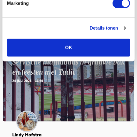
11
Geef Mij Maar Amsterdam
Marketing
SEP
Details tonen
Blogs
OK
Servische maffiabaas in grauwe bak
en feesten met Tadic
24 JULI 2026 - 11:59
Lindy Hofstra