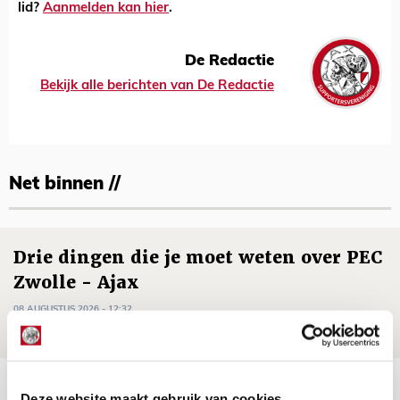
lid?
Aanmelden kan hier
.
De Redactie
Bekijk alle berichten van De Redactie
Net binnen //
Drie dingen die je moet weten over PEC
Zwolle - Ajax
08 AUGUSTUS 2026 - 12:32
NIEUWS
Míchels elf: met welke formatie begin
Deze website maakt gebruik van cookies