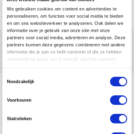
jij aan nieuw eredivisieseizoen?
We gebruiken cookies om content en advertenties te
08 AUGUSTUS 2026 - 11:34
personaliseren, om functies voor social media te bieden
NIEUWS
en om ons websiteverkeer te analyseren. Ook delen we
informatie over je gebruik van onze site met onze
partners voor social media, adverteren en analyse. Deze
Spelen bij Jong Ajax of Ajax 1? Dat
partners kunnen deze gegevens combineren met andere
maakt Abdalla ‘geen reet’ uit
informatie die je aan ze hebt verstrekt of die ze hebben
08 AUGUSTUS 2026 - 10:04
verzameld op basis van je gebruik van hun services.
NIEUWS
Toestemmingsselectie
Bekijk meer
Noodzakelijk
AGENDA
Voorkeuren
Selectiedag ballenjongens/-meiden
23
[VOL]
Statistieken
AUG