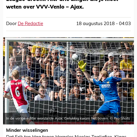
weten over VVV-Venlo – Ajax.
Door
De Redactie
18 augustus 2018 - 04:03
In de vorige editie worstelde Ajax. Gelukkig kwam het boven. © Pro Shots
Minder wisselingen