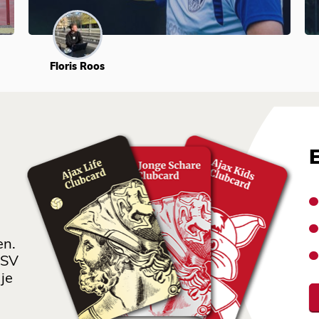
Floris Roos
en.
 SV
je