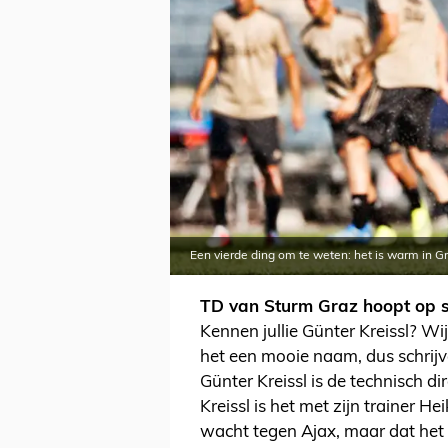
Een vierde ding om te weten: het is warm in G
TD van Sturm Graz hoopt op st
Kennen jullie Günter Kreissl? W
het een mooie naam, dus schrijv
Günter Kreissl is de technisch d
Kreissl is het met zijn trainer H
wacht tegen Ajax, maar dat het 