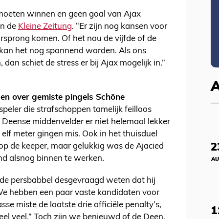
moeten winnen en geen goal van Ajax
 in de
Kleine Zeitung
. “Er zijn nog kansen voor
sprong komen. Of het nou de vijfde of de
n kan het nog spannend worden. Als ons
 dan schiet de stress er bij Ajax mogelijk in.”
en over gemiste pingels Schö
ne
eler die strafschoppen tamelijk feilloos
de Deense middenvelder er niet helemaal lekker
 elf meter gingen mis. Ook in het thuisduel
2
p de keeper, maar gelukkig was de Ajacied
und alsnog binnen te werken.
AU
ns de persbabbel desgevraagd weten dat hij
We hebben een paar vaste kandidaten voor
sse miste de laatste drie officiële penalty’s,
1
el veel.” Toch zijn we benieuwd of de Deen,