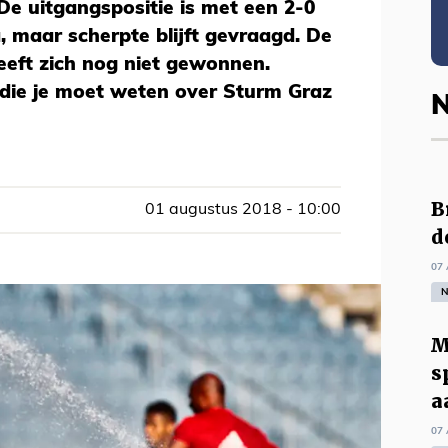
? De uitgangspositie is met een 2-0
 maar scherpte blijft gevraagd. De
eeft zich nog niet gewonnen.
 die je moet weten over Sturm Graz
N
B
01 augustus 2018 - 10:00
d
07 
N
M
s
a
07 