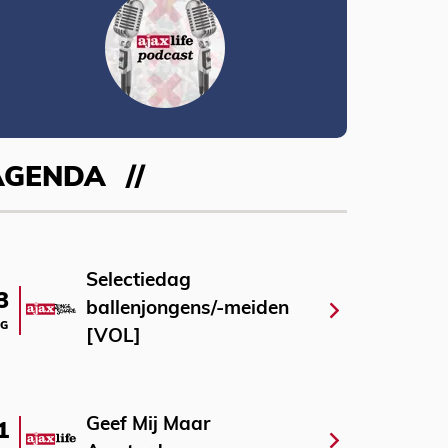
AGENDA
Selectiedag
3
ballenjongens/-meiden
G
[VOL]
Geef Mij Maar
1