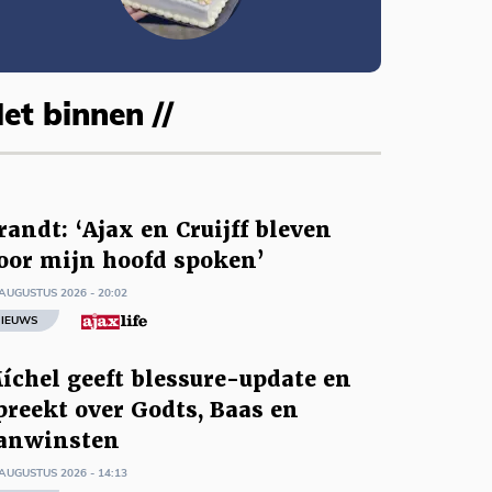
et binnen //
randt: ‘Ajax en Cruijff bleven
oor mijn hoofd spoken’
AUGUSTUS 2026 - 20:02
IEUWS
íchel geeft blessure-update en
preekt over Godts, Baas en
anwinsten
AUGUSTUS 2026 - 14:13