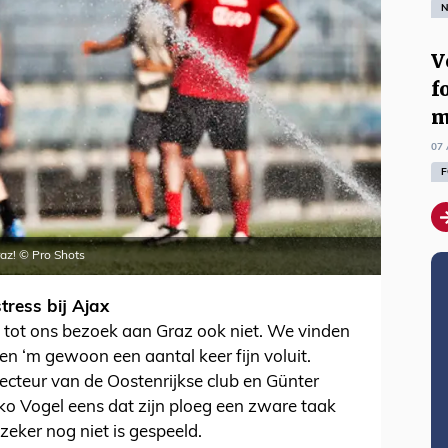
N
V
f
m
07 
F
raz! © Pro Shots
ress bij Ajax
ij tot ons bezoek aan Graz ook niet. We vinden
en ‘m gewoon een aantal keer fijn voluit.
irecteur van de Oostenrijkse club en Günter
eiko Vogel eens dat zijn ploeg een zware taak
zeker nog niet is gespeeld.