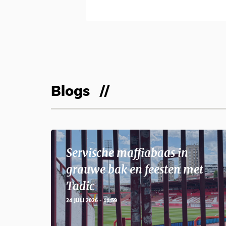
Blogs
Servische maffiabaas in
grauwe bak en feesten met
Tadic
24 JULI 2026 - 11:59