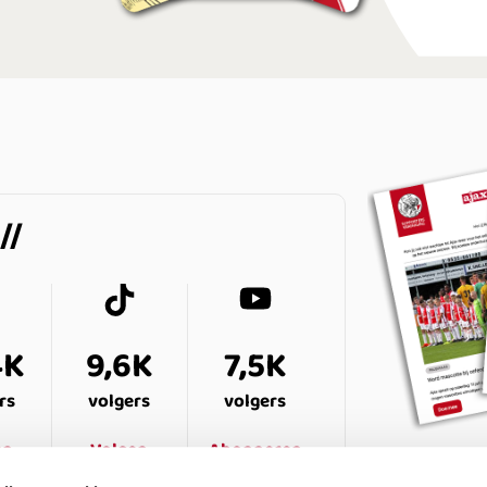
4K
9,6K
7,5K
rs
volgers
volgers
en
Volgen
Abonneren