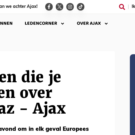
an we achter Ajax!
I
INNEN
LEDENCORNER
OVER AJAX
en die je
en over
az - Ajax
vond om in elk geval Europees