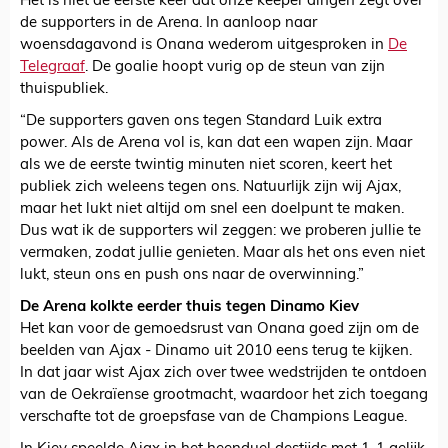
Het is niet de eerste keer dat onze keeper dingen zegt over
de supporters in de Arena. In aanloop naar
woensdagavond is Onana wederom uitgesproken in
De
Telegraaf
. De goalie hoopt vurig op de steun van zijn
thuispubliek.
“De supporters gaven ons tegen Standard Luik extra
power. Als de Arena vol is, kan dat een wapen zijn. Maar
als we de eerste twintig minuten niet scoren, keert het
publiek zich weleens tegen ons. Natuurlijk zijn wij Ajax,
maar het lukt niet altijd om snel een doelpunt te maken.
Dus wat ik de supporters wil zeggen: we proberen jullie te
vermaken, zodat jullie genieten. Maar als het ons even niet
lukt, steun ons en push ons naar de overwinning.”
De Arena kolkte eerder thuis tegen Dinamo Kiev
Het kan voor de gemoedsrust van Onana goed zijn om de
beelden van Ajax - Dinamo uit 2010 eens terug te kijken.
In dat jaar wist Ajax zich over twee wedstrijden te ontdoen
van de Oekraïense grootmacht, waardoor het zich toegang
verschafte tot de groepsfase van de Champions League.