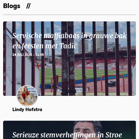
Blogs
Servische maffiabaas in grauwe bak
en feesten met Tadic
24 JULI 2026 - 11:59
Lindy Hofstra
Serieuze stemverheffingen in Stroe