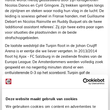
fluitist wordt hierbij geassisteerd door zijn landgenoten
Nicolas Danos en Cyril Gringore. Zij trekken sprintjes langs
de zijnlijnen en steken waar nodig hun vlag in de lucht. De
leiding is sowieso geheel in Franse handen, met Guillaume
Debart en Nicolas Rainville en Ruddy Buquet als de twee
‘additional assistant referees’. Zij zijn twee extra paar ogen
voor situaties die plaatsvinden in de beide
strafschopgebieden.
De laatste wedstrijd die Turpin floot in de Johan Cruijff
Arena is er eentje die we liever vergeten. In 2013/2014
floot hij Ajax - FC Salzburg in de zestiende finales van de
Europa League. De Amsterdammers werden volledig zoek
gespeeld en na negentig minuten stond er een
ontluisterende 0-3 op het scorebord. Turpin gaf de
bezoekers destijds een strafschop en trok in totaal vijf gele
kaarten.
De Redactie
Deze website maakt gebruik van cookies
Bekijk alle berichten van De Redactie
We gebruiken cookies om content en advertenties te