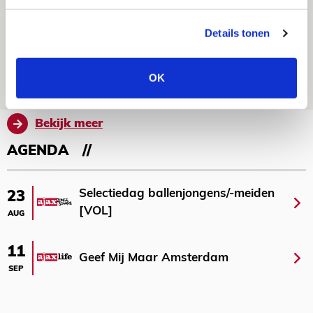
Míchels elf: zie jij al rol voor
aanwinsten in thuisduel met
Details tonen
Shelbourne?
05 AUGUSTUS 2026 - 15:35
OK
NIEUWS
Bekijk meer
AGENDA
Selectiedag ballenjongens/-meiden
23
[VOL]
AUG
11
Geef Mij Maar Amsterdam
SEP