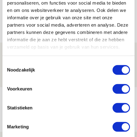
personaliseren, om functies voor social media te bieden
en om ons websiteverkeer te analyseren. Ook delen we
informatie over je gebruik van onze site met onze
partners voor social media, adverteren en analyse. Deze
Net binnen //
partners kunnen deze gegevens combineren met andere
informatie die je aan ze hebt verstrekt of die ze hebben
verzameld op basis van je gebruik van hun services.
Drie dingen die je moet weten over
Ajax - Shelbourne
Toestemmingsselectie
Noodzakelijk
06 AUGUSTUS 2026 - 09:33
NIEUWS
Voorkeuren
Ter Stegen over uitdagingen en
leidersrol bij Ajax
Statistieken
05 AUGUSTUS 2026 - 20:00
NIEUWS
Marketing