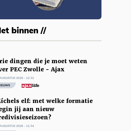
et binnen //
rie dingen die je moet weten
ver PEC Zwolle - Ajax
AUGUSTUS 2026 - 12:32
IEUWS
íchels elf: met welke formatie
egin jij aan nieuw
redivisieseizoen?
AUGUSTUS 2026 - 11:34