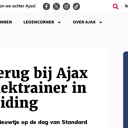
an we achter Ajax!
I
INNEN
LEDENCORNER
OVER AJAX
erug bij Ajax
iektrainer in
iding
nieuwtje op de dag van Standard