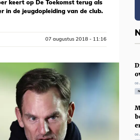
oer keert op De Toekomst terug als
er in de jeugdopleiding van de club.
N
07 augustus 2018 - 11:16
D
o
08 
N
M
b
e
08 