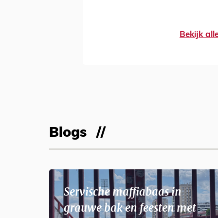
Bekijk al
Blogs
Servische maffiabaas in
grauwe bak en feesten met