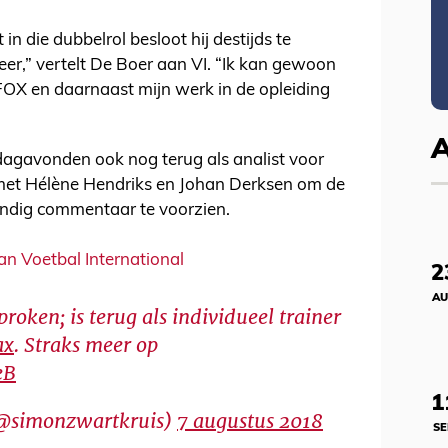
 die dubbelrol besloot hij destijds te
eer,” vertelt De Boer aan VI. “Ik kan gewoon
FOX en daarnaast mijn werk in de opleiding
dagavonden ook nog terug als analist voor
t met Hélène Hendriks en Johan Derksen om de
dig commentaar te voorzien.
van Voetbal International
2
AU
roken; is terug als individueel trainer
ax
. Straks meer op
eB
1
(@simonzwartkruis)
7 augustus 2018
SE