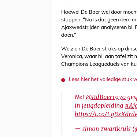
Hoewel De Boer wel door mocht in
stoppen. “Nu is dat geen item m
Ajaxwedstrijden analyseren bij 
doen.”
We zien De Boer straks op dins
Veronica, waar hij aan tafel zi
Champions Leagueduels van kun
Lees hier het volledige stuk 
Net
@RdBoer1970
gesp
in jeugdopleiding
#Aj
https://t.co/LgBxXdrd
— simon zwartkruis 