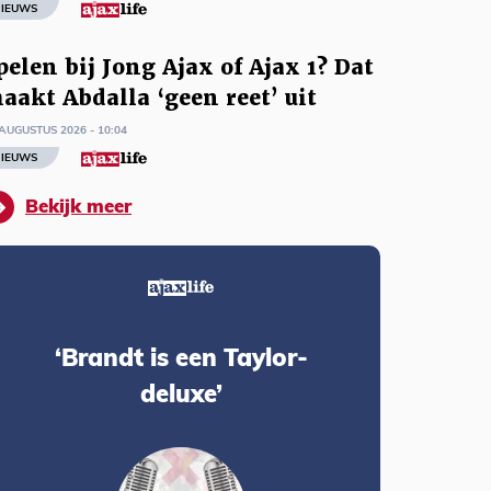
IEUWS
pelen bij Jong Ajax of Ajax 1? Dat
aakt Abdalla ‘geen reet’ uit
AUGUSTUS 2026 - 10:04
IEUWS
Bekijk meer
‘Brandt is een Taylor-
deluxe’