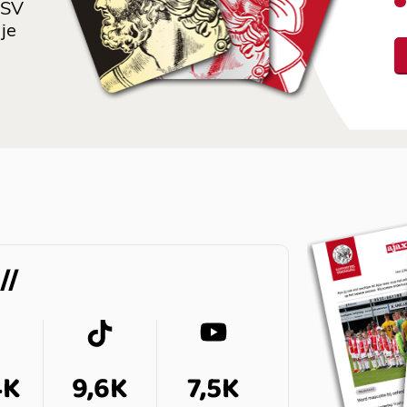
 SV
je
4K
9,6K
7,5K