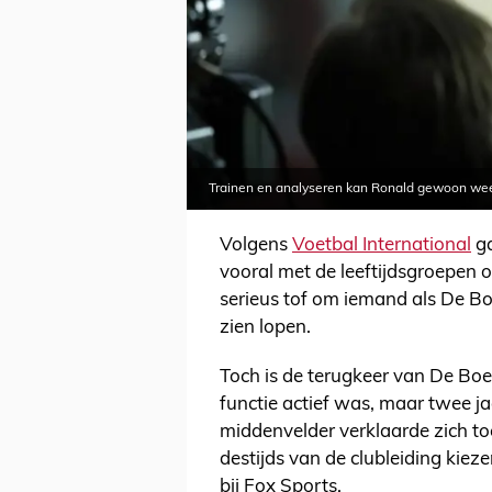
Trainen en analyseren kan Ronald gewoon wee
Volgens
Voetbal International
ga
vooral met de leeftijdsgroepen 
serieus tof om iemand als De Bo
zien lopen.
Toch is de terugkeer van De Boer
functie actief was, maar twee j
middenvelder verklaarde zich to
destijds van de clubleiding kieze
bij Fox Sports.