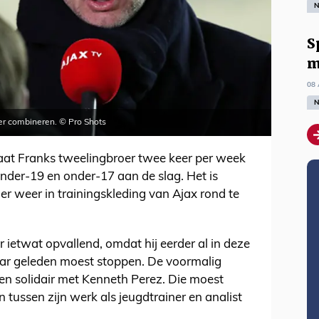
N
S
m
08 
N
r combineren. © Pro Shots
at Franks tweelingbroer twee keer per week
onder-19 en onder-17 aan de slag. Het is
er weer in trainingskleding van Ajax rond te
 ietwat opvallend, omdat hij eerder al in deze
aar geleden moest stoppen. De voormalig
en solidair met Kenneth Perez. Die moest
n tussen zijn werk als jeugdtrainer en analist