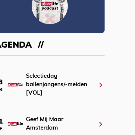
AGENDA
Selectiedag
3
ballenjongens/-meiden
G
[VOL]
Geef Mij Maar
1
Amsterdam
P