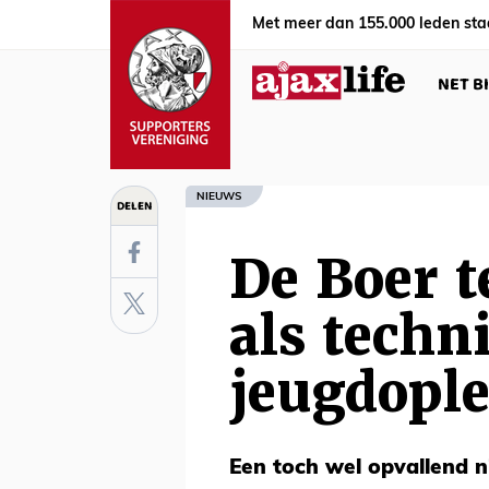
Met meer dan 155.000 leden sta
NET B
NIEUWS
DELEN
De Boer t
als techn
jeugdople
Een toch wel opvallend 