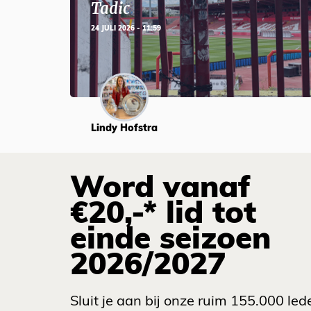
Tadic
24 JULI 2026 - 11:59
Lindy Hofstra
Word vanaf
€20,-* lid tot
einde seizoen
2026/2027
Sluit je aan bij onze ruim 155.000 led