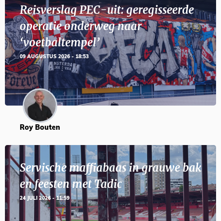
Reisverslag PEC-uit: geregisseerde
operatie onderweg naar
‘voetbaltempel’
09 AUGUSTUS 2026 - 18:53
Roy Bouten
Servische maffiabaas in grauwe bak
en feesten met Tadic
24 JULI 2026 - 11:59