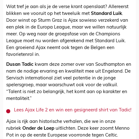
Wat tref je aan als je de verse krant openslaat? Allereerst
blikken we vooruit op het tweeluik met
Standard Luik
.
Door winst op Sturm Graz is Ajax sowieso verzekerd van
een plek in de Europa League, maar we willen natuurlijk
meer. Op weg naar de groepsfase van de Champions
League moet nu worden afgerekend met Standard Luik.
Een groeiend Ajax neemt ook tegen de Belgen een
favorietenrol in.
Dusan Tadic
kwam deze zomer over van Southampton en
nam de nodige ervaring en kwaliteit mee uit Engeland. De
Servisch international ziet veel potentie in de jonge
spelersgroep, maar waarschuwt ook voor de valkuil.
“Talent is niet zo belangrijk, het komt aan op karakter en
mentaliteit.”
Lees Ajax Life 2 en win een gesigneerd shirt van Tadic!
Ajax is rijk aan historische verhalen, die we in onze
rubriek
Onder de Loep
uitlichten. Deze keer zoomt Menno
Pot in op de eerste Europese voorronde tegen Celtic.