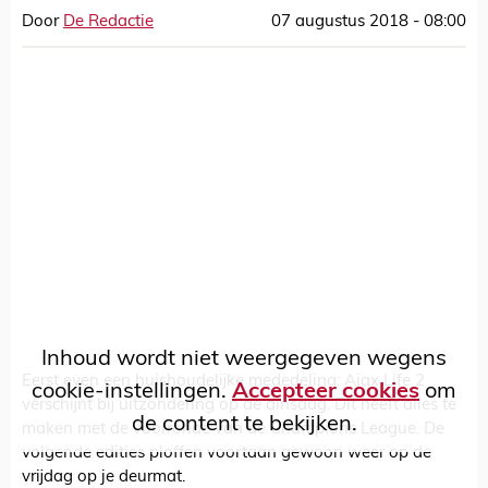
Door
De Redactie
07 augustus 2018 - 08:00
Inhoud wordt niet weergegeven wegens
Eerst even een huishoudelijke mededeling: Ajax Life 2
cookie-instellingen.
Accepteer cookies
om
verschijnt bij uitzondering op de dinsdag. Dit heeft alles te
de content te bekijken.
maken met de voorronde van de Champions League. De
volgende edities ploffen voortaan gewoon weer op de
vrijdag op je deurmat.