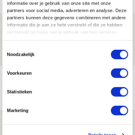
informatie over je gebruik van onze site met onze
partners voor social media, adverteren en analyse. Deze
partners kunnen deze gegevens combineren met andere
Reisverslag PEC-uit: geregisseerde
informatie die je aan ze hebt verstrekt of die ze hebben
operatie onderweg naar
verzameld op basis van je gebruik van hun services.
‘voetbaltempel’
Toestemmingsselectie
09 AUGUSTUS 2026 - 18:53
Noodzakelijk
BLOG
Voorkeuren
Brandt heeft veel vertrouwen in Ajax
dat steeds beter wordt
Statistieken
09 AUGUSTUS 2026 - 18:14
NIEUWS
Marketing
Míchel: ‘Mentaliteit werd beter nadat
ik wissels erin bracht’
Details tonen