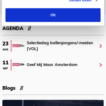
09 AUGUSTUS 2026 - 18:14
NIEUWS
OK
Bekijk meer
AGENDA
Selectiedag ballenjongens/-meiden
23
[VOL]
AUG
11
Geef Mij Maar Amsterdam
SEP
Blogs