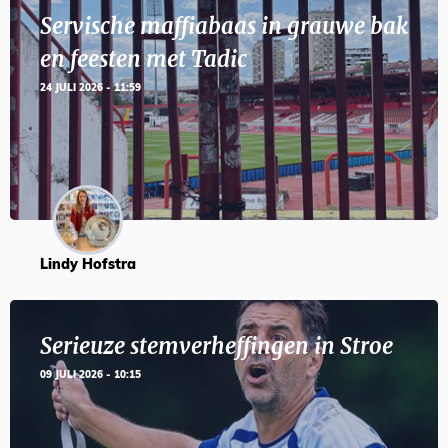
Servische maffiabaas in grauwe bak
en feesten met Tadic
24 JULI 2026 - 11:59
Lindy Hofstra
Serieuze stemverheffingen in Stroe
09 JULI 2026 - 10:15