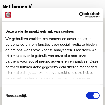
Net binnen //
Drie dingen die je moet weten over PEC
Deze website maakt gebruik van cookies
Zwolle - Ajax
We gebruiken cookies om content en advertenties te
08 AUGUSTUS 2026 - 12:32
personaliseren, om functies voor social media te bieden
NIEUWS
en om ons websiteverkeer te analyseren. Ook delen we
informatie over je gebruik van onze site met onze
Míchels elf: met welke formatie begin
partners voor social media, adverteren en analyse. Deze
jij aan nieuw eredivisieseizoen?
partners kunnen deze gegevens combineren met andere
informatie die je aan ze hebt verstrekt of die ze hebben
08 AUGUSTUS 2026 - 11:34
verzameld op basis van je gebruik van hun services.
NIEUWS
Toestemmingsselectie
Spelen bij Jong Ajax of Ajax 1? Dat
Noodzakelijk
maakt Abdalla ‘geen reet’ uit