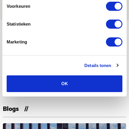
08 AUGUSTUS 2026 - 10:04
Voorkeuren
NIEUWS
Statistieken
Bekijk meer
AGENDA
Marketing
Selectiedag ballenjongens/-meiden
23
[VOL]
AUG
Details tonen
11
Geef Mij Maar Amsterdam
OK
SEP
Blogs