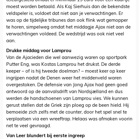
teleurgesteld omdat er minimaal 15 euro voor een kaartje
moest worden betaald. Als Kaj Sierhuis dan de bekendste
veldspeler is, voldoet dat niet aan je verwachtingen. Er
was op de tijdelijke tribunes dan ook flink wat gemopper
te horen, simpelweg omdat het middagje Ajax niet aan de
verwachtingen voldeed. De wedstrijd was ook niet veel
aan.
Drukke middag voor Lamprou
Van de Ajacieden die wel aanwezig waren op sportpark
Putter Eng, was Kostas Lamprou het drukst. De derde
keeper – of is hij tweede doelman? – moest keer op keer
ingrijpen nadat de Denen weer het middenveld waren
overgestoken. De defensie van Jong Ajax had geen goed
antwoord op de aanvalsdrift van Nordsjælland en dus
werden de handschoenen van Lamprou vies. We kunnen
gerust stellen dat de Griek zijn ploeg op de been hield. Hij
bemoeide zich zelfs met de counter, door het spel snel te
verplaatsen via een wreeftrap. Helaas was afmaken voorin
net te veel gevraagd.
Van Leer blundert bij eerste ingreep