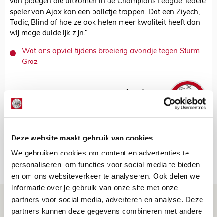
van ploegen die uitkomen in de Champions League. Iedere
speler van Ajax kan een balletje trappen. Dat een Ziyech,
Tadic, Blind of hoe ze ook heten meer kwaliteit heeft dan
wij moge duidelijk zijn.”
Wat ons opviel tijdens broeierig avondje tegen Sturm
Graz
De Redactie
Bekijk alle berichten van De Redactie
Deze website maakt gebruik van cookies
We gebruiken cookies om content en advertenties te
Net binnen //
personaliseren, om functies voor social media te bieden
en om ons websiteverkeer te analyseren. Ook delen we
informatie over je gebruik van onze site met onze
Drie dingen die je moet weten over PEC
partners voor social media, adverteren en analyse. Deze
partners kunnen deze gegevens combineren met andere
Zwolle - Ajax