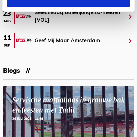
Selectiedag ballenjongens/-meiden
23
[VOL]
AUG
11
Geef Mij Maar Amsterdam
SEP
Blogs
Servische maffiabaas in grauwe bak
en feesten met Tadic
24 JULI 2026 - 11:59