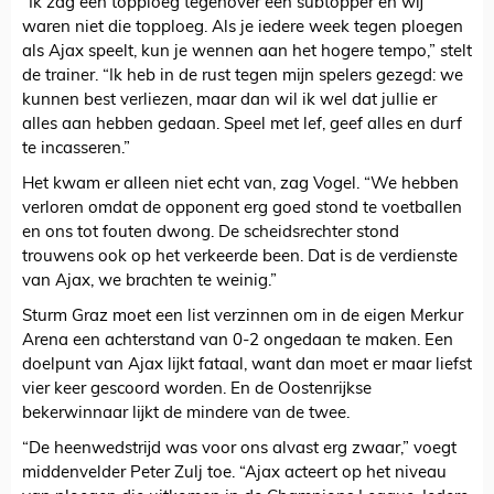
“Ik zag een topploeg tegenover een subtopper en wij
waren niet die topploeg. Als je iedere week tegen ploegen
als Ajax speelt, kun je wennen aan het hogere tempo,” stelt
de trainer. “Ik heb in de rust tegen mijn spelers gezegd: we
kunnen best verliezen, maar dan wil ik wel dat jullie er
alles aan hebben gedaan. Speel met lef, geef alles en durf
te incasseren.”
Het kwam er alleen niet echt van, zag Vogel. “We hebben
verloren omdat de opponent erg goed stond te voetballen
en ons tot fouten dwong. De scheidsrechter stond
trouwens ook op het verkeerde been. Dat is de verdienste
van Ajax, we brachten te weinig.”
Sturm Graz moet een list verzinnen om in de eigen Merkur
Arena een achterstand van 0-2 ongedaan te maken. Een
doelpunt van Ajax lijkt fataal, want dan moet er maar liefst
vier keer gescoord worden. En de Oostenrijkse
bekerwinnaar lijkt de mindere van de twee.
“De heenwedstrijd was voor ons alvast erg zwaar,” voegt
middenvelder Peter Zulj toe. “Ajax acteert op het niveau