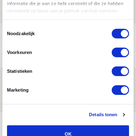
informatie die je aan ze hebt verstrekt of die ze hebben
08 AUGUSTUS 2026 - 12:32
verzameld op basis van je gebruik van hun services.
NIEUWS
Toestemmingsselectie
Míchels elf: met welke formatie begin
Noodzakelijk
jij aan nieuw eredivisieseizoen?
08 AUGUSTUS 2026 - 11:34
Voorkeuren
NIEUWS
Statistieken
Spelen bij Jong Ajax of Ajax 1? Dat
maakt Abdalla ‘geen reet’ uit
Marketing
08 AUGUSTUS 2026 - 10:04
NIEUWS
Details tonen
Bekijk meer
AGENDA
OK