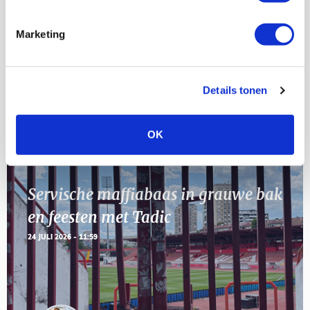
23
[VOL]
AUG
Marketing
11
Geef Mij Maar Amsterdam
SEP
Details tonen
Blogs
OK
Servische maffiabaas in grauwe bak
en feesten met Tadic
24 JULI 2026 - 11:59