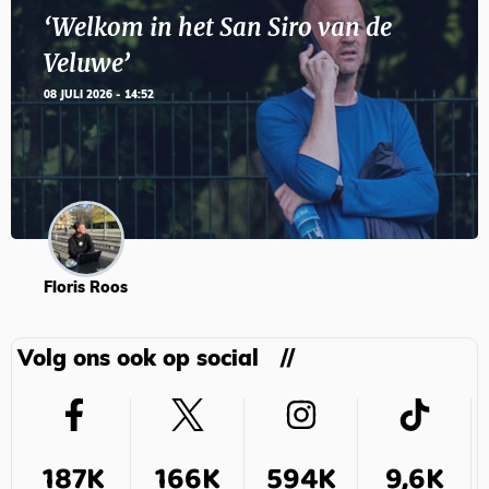
‘Welkom in het San Siro van de
Veluwe’
08 JULI 2026 - 14:52
Floris Roos
Volg ons ook op social
187K
166K
594K
9,6K