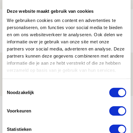
NIEUWS
Deze website maakt gebruik van cookies
Volop enthousiasme in fotoverslag van
We gebruiken cookies om content en advertenties te
Europees treffen met Shelbourne
personaliseren, om functies voor social media te bieden
en om ons websiteverkeer te analyseren. Ook delen we
07 AUGUSTUS 2026 - 09:00
informatie over je gebruik van onze site met onze
FOTOVERSLAG
partners voor social media, adverteren en analyse. Deze
partners kunnen deze gegevens combineren met andere
Míchel niet blij met resultaat en spel
informatie die je aan ze hebt verstrekt of die ze hebben
na rust: ‘De focus nam af’
verzameld op basis van je gebruik van hun services.
07 AUGUSTUS 2026 - 08:30
Toestemmingsselectie
NIEUWS
Noodzakelijk
Bekijk meer
Voorkeuren
AGENDA
Statistieken
Selectiedag ballenjongens/-meiden