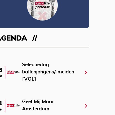
AGENDA
Selectiedag
3
ballenjongens/-meiden
G
[VOL]
Geef Mij Maar
1
Amsterdam
P