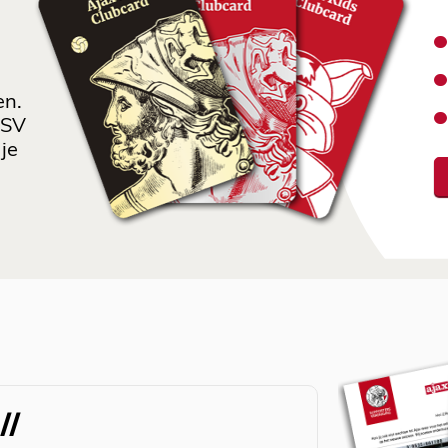
en.
 SV
je