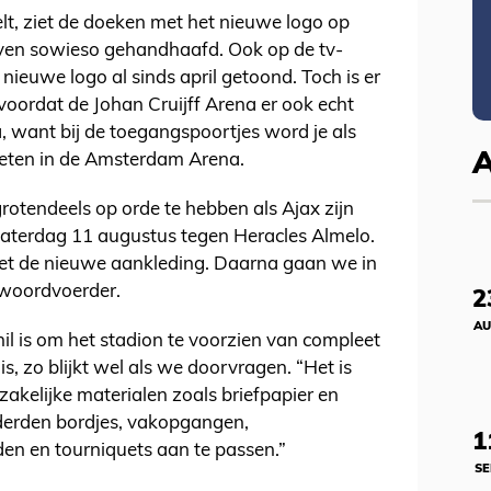
t, ziet de doeken met het nieuwe logo op
jven sowieso gehandhaafd. Ook op de tv-
ieuwe logo al sinds april getoond. Toch is er
voordat de Johan Cruijff Arena er ook echt
na, want bij de toegangspoortjes word je als
eten in de Amsterdam Arena.
rotendeels op orde te hebben als Ajax zijn
 zaterdag 11 augustus tegen Heracles Almelo.
met de nieuwe aankleding. Daarna gaan we in
nwoordvoerder.
2
AU
il is om het stadion te voorzien van compleet
, zo blijkt wel als we doorvragen. “Het is
zakelijke materialen zoals briefpapier en
derden bordjes, vakopgangen,
1
en en tourniquets aan te passen.”
SE