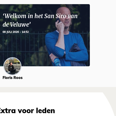
‘Welkom in het San Siro van
de Veluwe’
08 JULI 2026 - 14:52
Floris Roos
Extra voor leden