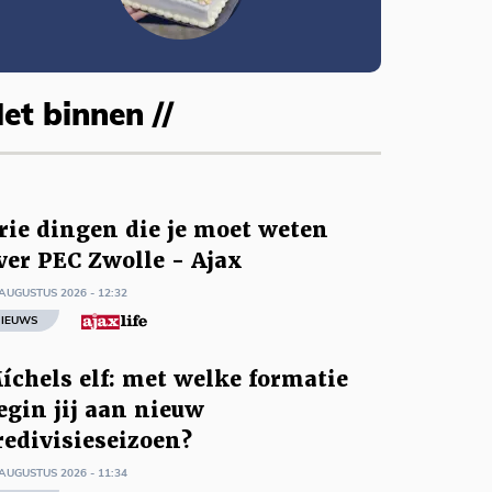
et binnen //
rie dingen die je moet weten
ver PEC Zwolle - Ajax
AUGUSTUS 2026 - 12:32
IEUWS
íchels elf: met welke formatie
egin jij aan nieuw
redivisieseizoen?
AUGUSTUS 2026 - 11:34