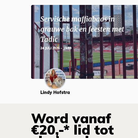
Servische maffiabaas in
grauwe bak en feesten met
Tadic
24 JULI 2026 - 11:59
Lindy Hofstra
Word vanaf
€20,-* lid tot