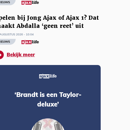
IEUWS
pelen bij Jong Ajax of Ajax 1? Dat
aakt Abdalla ‘geen reet’ uit
AUGUSTUS 2026 - 10:04
IEUWS
Bekijk meer
‘Brandt is een Taylor-
deluxe’