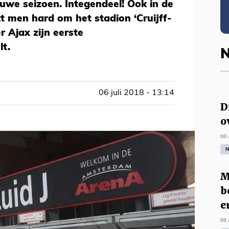
euwe seizoen. Integendeel! Ook in de
t men hard om het stadion ‘Cruijff-
 Ajax zijn eerste
lt.
N
06 juli 2018 - 13:14
D
o
08 
N
M
b
e
08 