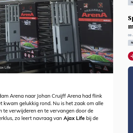
N
S
m
08 
N
ax Life
m Arena naar Johan Cruijff Arena had flink
t kwam gelukkig rond. Nu is het zaak om alle
 te verwijderen en te vervangen door de
klus, zo leert navraag van
Ajax Life
bij de