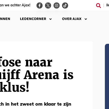
an we achter Ajax!
I
INNEN
LEDENCORNER
OVER AJAX
ose naar
ijff Arena is
klus!
ch in het zweet om klaar te zijn