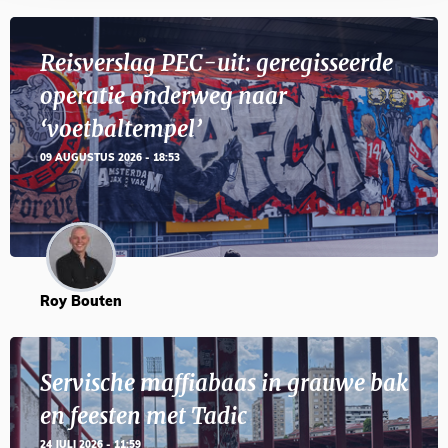
Reisverslag PEC-uit: geregisseerde
operatie onderweg naar
‘voetbaltempel’
09 AUGUSTUS 2026 - 18:53
Roy Bouten
Servische maffiabaas in grauwe bak
en feesten met Tadic
24 JULI 2026 - 11:59