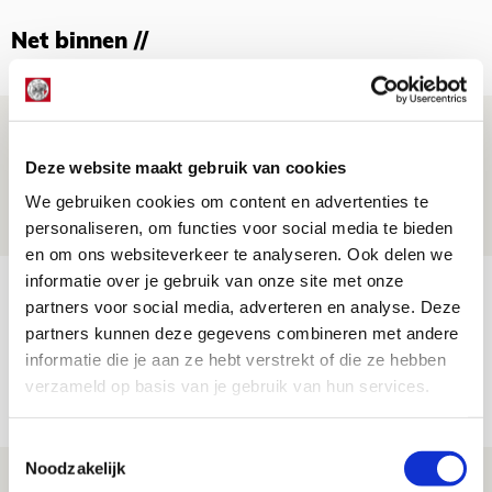
Net binnen //
Beleef avond vol gezelligheid tijdens
Geef Mij Maar Amsterdam!
Deze website maakt gebruik van cookies
10 AUGUSTUS 2026 - 09:12
We gebruiken cookies om content en advertenties te
EVENT
personaliseren, om functies voor social media te bieden
en om ons websiteverkeer te analyseren. Ook delen we
informatie over je gebruik van onze site met onze
Reisverslag PEC-uit: geregisseerde
partners voor social media, adverteren en analyse. Deze
operatie onderweg naar
partners kunnen deze gegevens combineren met andere
‘voetbaltempel’
informatie die je aan ze hebt verstrekt of die ze hebben
verzameld op basis van je gebruik van hun services.
09 AUGUSTUS 2026 - 18:53
BLOG
Toestemmingsselectie
Noodzakelijk
Brandt heeft veel vertrouwen in Ajax