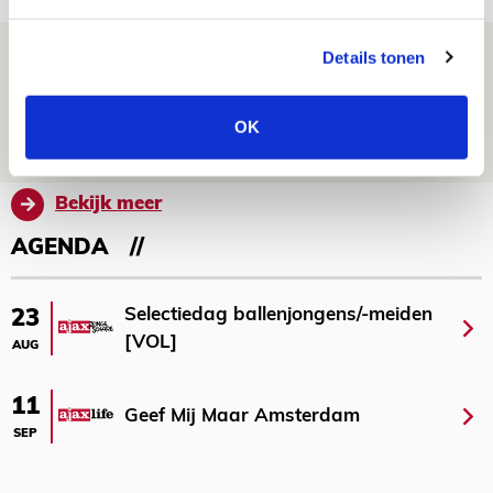
Trotse Klaassen: ‘Vierhonderd duels
Details tonen
voor mijn club is heel speciaal’
06 AUGUSTUS 2026 - 23:43
OK
NIEUWS
Bekijk meer
AGENDA
Selectiedag ballenjongens/-meiden
23
[VOL]
AUG
11
Geef Mij Maar Amsterdam
SEP