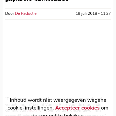
Door
De Redactie
19 juli 2018 - 11:37
“De blessure is nog niet helemaal weg, maar er zit wel
Inhoud wordt niet weergegeven wegens
verbetering in,” begint Van de Beek voor de draaiende
cookie-instellingen.
Accepteer cookies
om
camera van
AjaxTV
. “Ik ben blij dat ik ieder geval mijn
de content te bekijken.