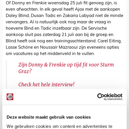
Of Donny en Frenkie woensdag 25 juli fit genoeg zijn, is
even afwachten. In elk geval heeft Ajax met de aankopen
Daley Blind, Dusan Tadic en Zakaria Labyad niet de minste
vervangers. Al is natuurlijk ook nog maar de vraag in
hoeverre Bind en Tadic inzetbaar zijn. De Servische
aankoop sluit pas zaterdag 21 juli aan bij de groep en
Blind heeft ook nog een trainingsachterstand. Carel Eiting,
Lasse Schöne en Noussair Mazraoui zijn eveneens opties
om vacatures op het middenveld in te vullen.
Zijn Donny & Frenkie op tijd fit voor Sturm
Graz?
Check het hele interview!
https://t.co/KHv9v86yFA
#Trainingskamp
pic.twitter.com/L0EKQkcW4b
— AFC Ajax (@AFCAjax)
18 juli 2018
Deze website maakt gebruik van cookies
De Redactie
We gebruiken cookies om content en advertenties te