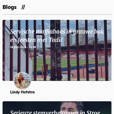
Blogs
Servische maffiabaas in grauwe bak
en feesten met Tadic
24 JULI 2026 - 11:59
Lindy Hofstra
Serieuze stemverheffingen in Stroe