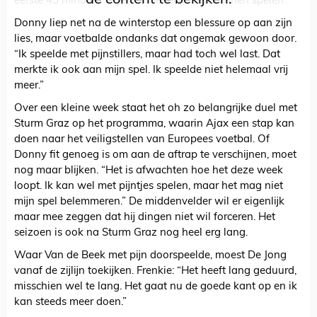
eerste 45 minuten tegen Anderlecht heb kunnen spelen.”
Donny liep net na de winterstop een blessure op aan zijn
lies, maar voetbalde ondanks dat ongemak gewoon door.
“Ik speelde met pijnstillers, maar had toch wel last. Dat
merkte ik ook aan mijn spel. Ik speelde niet helemaal vrij
meer.”
Over een kleine week staat het oh zo belangrijke duel met
Sturm Graz op het programma, waarin Ajax een stap kan
doen naar het veiligstellen van Europees voetbal. Of
Donny fit genoeg is om aan de aftrap te verschijnen, moet
nog maar blijken. “Het is afwachten hoe het deze week
loopt. Ik kan wel met pijntjes spelen, maar het mag niet
mijn spel belemmeren.” De middenvelder wil er eigenlijk
maar mee zeggen dat hij dingen niet wil forceren. Het
seizoen is ook na Sturm Graz nog heel erg lang.
Waar Van de Beek met pijn doorspeelde, moest De Jong
vanaf de zijlijn toekijken. Frenkie: “Het heeft lang geduurd,
misschien wel te lang. Het gaat nu de goede kant op en ik
kan steeds meer doen.”