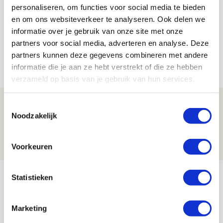
personaliseren, om functies voor social media te bieden
Bekijk alle berichten van De Redactie
en om ons websiteverkeer te analyseren. Ook delen we
informatie over je gebruik van onze site met onze
partners voor social media, adverteren en analyse. Deze
partners kunnen deze gegevens combineren met andere
Net binnen //
informatie die je aan ze hebt verstrekt of die ze hebben
verzameld op basis van je gebruik van hun services.
Míchel niet blij met resultaat en spel
Toestemmingsselectie
Noodzakelijk
na rust: ‘De focus nam af’
07 AUGUSTUS 2026 - 08:30
Voorkeuren
NIEUWS
Is dit de laatste wallpaper van Godts in
Statistieken
de Johan Cruijff Arena?
07 AUGUSTUS 2026 - 00:36
Marketing
NIEUWS