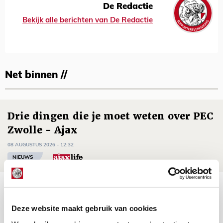
De Redactie
Bekijk alle berichten van De Redactie
Net binnen //
Drie dingen die je moet weten over PEC
Zwolle - Ajax
08 AUGUSTUS 2026 - 12:32
NIEUWS
Míchels elf: met welke formatie begin
jij aan nieuw eredivisieseizoen?
Deze website maakt gebruik van cookies
08 AUGUSTUS 2026 - 11:34