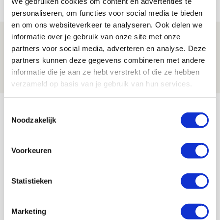
We gebruiken cookies om content en advertenties te
NIEUWS
personaliseren, om functies voor social media te bieden
en om ons websiteverkeer te analyseren. Ook delen we
Spelen bij Jong Ajax of Ajax 1? Dat
informatie over je gebruik van onze site met onze
partners voor social media, adverteren en analyse. Deze
maakt Abdalla ‘geen reet’ uit
partners kunnen deze gegevens combineren met andere
08 AUGUSTUS 2026 - 10:04
informatie die je aan ze hebt verstrekt of die ze hebben
NIEUWS
verzameld op basis van je gebruik van hun services.
Bekijk meer
Toestemmingsselectie
Noodzakelijk
AGENDA
Voorkeuren
Selectiedag ballenjongens/-meiden
23
[VOL]
AUG
Statistieken
11
Geef Mij Maar Amsterdam
SEP
Marketing