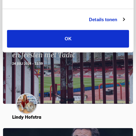
Blogs
Details tonen
OK
Servische maffiabaas in grauwe bak
en feesten met Tadic
24 JULI 2026 - 11:59
Lindy Hofstra