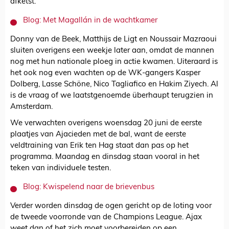
afketst.
Blog: Met Magallán in de wachtkamer
Donny van de Beek, Matthijs de Ligt en Noussair Mazraoui
sluiten overigens een weekje later aan, omdat de mannen
nog met hun nationale ploeg in actie kwamen. Uiteraard is
het ook nog even wachten op de WK-gangers Kasper
Dolberg, Lasse Schöne, Nico Tagliafico en Hakim Ziyech. Al
is de vraag of we laatstgenoemde überhaupt terugzien in
Amsterdam.
We verwachten overigens woensdag 20 juni de eerste
plaatjes van Ajacieden met de bal, want de eerste
veldtraining van Erik ten Hag staat dan pas op het
programma. Maandag en dinsdag staan vooral in het
teken van individuele testen.
Blog: Kwispelend naar de brievenbus
Verder worden dinsdag de ogen gericht op de loting voor
de tweede voorronde van de Champions League. Ajax
weet dan of het zich moet voorbereiden op een