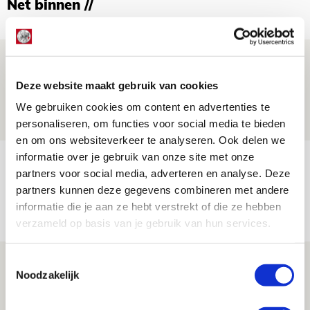
Net binnen //
Volop enthousiasme in fotoverslag van
Europees treffen met Shelbourne
Deze website maakt gebruik van cookies
07 AUGUSTUS 2026 - 09:00
We gebruiken cookies om content en advertenties te
FOTOVERSLAG
personaliseren, om functies voor social media te bieden
en om ons websiteverkeer te analyseren. Ook delen we
informatie over je gebruik van onze site met onze
Míchel niet blij met resultaat en spel
partners voor social media, adverteren en analyse. Deze
na rust: ‘De focus nam af’
partners kunnen deze gegevens combineren met andere
07 AUGUSTUS 2026 - 08:30
informatie die je aan ze hebt verstrekt of die ze hebben
NIEUWS
verzameld op basis van je gebruik van hun services.
Toestemmingsselectie
Is dit de laatste wallpaper van Godts in
Noodzakelijk
de Johan Cruijff Arena?
07 AUGUSTUS 2026 - 00:36