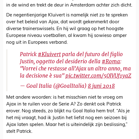
in de wind en trekt de deur in Amsterdam achter zich dicht.
De negentienjarige Kluivert is namelijk niet zo te spreken
over het beleid van Ajax, dat wordt gekenmerkt door
diverse trainerswissels. En hij wil graag op het hoogste
Europese niveau voetballen, al kwam hij sowieso amper
nog uit in Europees verband.
Patrick
#Kluivert
parla del futuro del figlio
Justin, oggetto del desiderio della
#Roma
:
"Vorrei che restasse all'Ajax un altro anno, ma
la decisione è sua"
pic.twitter.com/5OlVUf1yaZ
— Goal Italia (@GoalItalia)
8 juni 2018
Met andere woorden: is het misschien niet te vroeg om
Ajax in te ruilen voor de Serie A? Zo denkt ook Patrick
erover. Nog steeds, zo blijkt nu Goal Italia hem trof. “Als je
het mij vraagt, had ik Justin het liefst nog een seizoen bij
Ajax laten spelen. Maar het is uiteindelijk zijn beslissing,”
stelt Patrick.