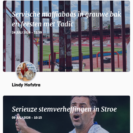
Servische maffiabaas in grauwe bak
en feesten met Tadic
24 JULI 2026 - 11:59
Lindy Hofstra
Serieuze stemverheffingen in Stroe
09 JULI 2026 - 10:15