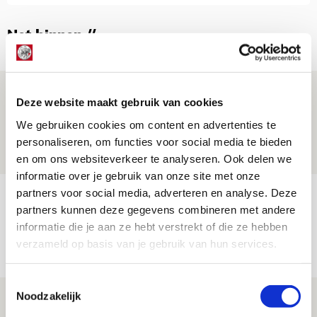
Net binnen //
Drie dingen die je moet weten over PEC
Deze website maakt gebruik van cookies
Zwolle - Ajax
We gebruiken cookies om content en advertenties te
08 AUGUSTUS 2026 - 12:32
personaliseren, om functies voor social media te bieden
NIEUWS
en om ons websiteverkeer te analyseren. Ook delen we
informatie over je gebruik van onze site met onze
partners voor social media, adverteren en analyse. Deze
Míchels elf: met welke formatie begin
partners kunnen deze gegevens combineren met andere
jij aan nieuw eredivisieseizoen?
informatie die je aan ze hebt verstrekt of die ze hebben
08 AUGUSTUS 2026 - 11:34
verzameld op basis van je gebruik van hun services.
NIEUWS
Toestemmingsselectie
Noodzakelijk
Spelen bij Jong Ajax of Ajax 1? Dat