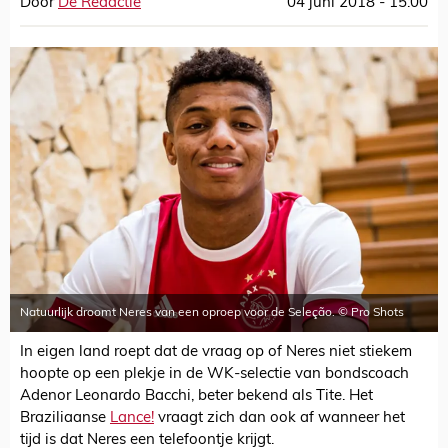
Door
De Redactie
04 juni 2018 - 15:00
Natuurlijk droomt Neres van een oproep voor de Seleção. © Pro Shots
In eigen land roept dat de vraag op of Neres niet stiekem
hoopte op een plekje in de WK-selectie van bondscoach
Adenor Leonardo Bacchi, beter bekend als Tite. Het
Braziliaanse
Lance!
vraagt zich dan ook af wanneer het
tijd is dat Neres een telefoontje krijgt.