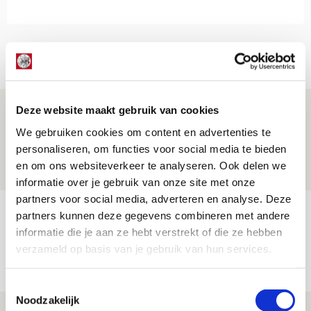
Net binnen //
Drie dingen die je moet weten over PEC
Deze website maakt gebruik van cookies
Zwolle - Ajax
We gebruiken cookies om content en advertenties te
personaliseren, om functies voor social media te bieden
08 AUGUSTUS 2026 - 12:32
en om ons websiteverkeer te analyseren. Ook delen we
NIEUWS
informatie over je gebruik van onze site met onze
partners voor social media, adverteren en analyse. Deze
Míchels elf: met welke formatie begin
partners kunnen deze gegevens combineren met andere
jij aan nieuw eredivisieseizoen?
informatie die je aan ze hebt verstrekt of die ze hebben
verzameld op basis van je gebruik van hun services.
08 AUGUSTUS 2026 - 11:34
NIEUWS
Toestemmingsselectie
Noodzakelijk