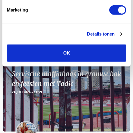
Marketing
11
Geef Mij Maar Amsterdam
SEP
Details tonen
Blogs
OK
Servische maffiabaas in grauwe bak
en feesten met Tadic
24 JULI 2026 - 11:59