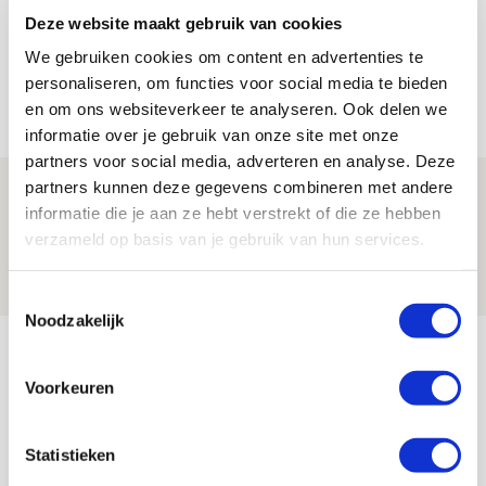
Míchel geeft blessure-update en
Deze website maakt gebruik van cookies
spreekt over Godts, Baas en
We gebruiken cookies om content en advertenties te
aanwinsten
personaliseren, om functies voor social media te bieden
07 AUGUSTUS 2026 - 14:13
en om ons websiteverkeer te analyseren. Ook delen we
NIEUWS
informatie over je gebruik van onze site met onze
partners voor social media, adverteren en analyse. Deze
partners kunnen deze gegevens combineren met andere
Volop enthousiasme in fotoverslag van
informatie die je aan ze hebt verstrekt of die ze hebben
Europees treffen met Shelbourne
verzameld op basis van je gebruik van hun services.
07 AUGUSTUS 2026 - 09:00
FOTOVERSLAG
Toestemmingsselectie
Noodzakelijk
Bekijk meer
AGENDA
Voorkeuren
Selectiedag ballenjongens/-meiden
23
Statistieken
[VOL]
AUG