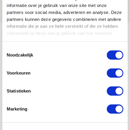
informatie over je gebruik van onze site met onze
07 AUGUSTUS 2026 - 09:00
partners voor social media, adverteren en analyse. Deze
FOTOVERSLAG
partners kunnen deze gegevens combineren met andere
informatie die je aan ze hebt verstrekt of die ze hebben
Bekijk meer
verzameld op basis van je gebruik van hun services.
AGENDA
Toestemmingsselectie
Noodzakelijk
Selectiedag ballenjongens/-meiden
23
[VOL]
AUG
Voorkeuren
11
Geef Mij Maar Amsterdam
SEP
Statistieken
Marketing
Blogs