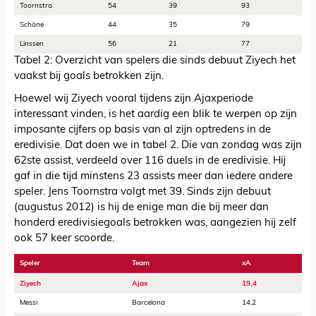
Toornstra
54
39
93
Schöne
44
35
79
Linssen
56
21
77
Tabel 2: Overzicht van spelers die sinds debuut Ziyech het
vaakst bij goals betrokken zijn.
Hoewel wij Ziyech vooral tijdens zijn Ajaxperiode
interessant vinden, is het aardig een blik te werpen op zijn
imposante cijfers op basis van al zijn optredens in de
eredivisie. Dat doen we in tabel 2. Die van zondag was zijn
62ste assist, verdeeld over 116 duels in de eredivisie. Hij
gaf in die tijd minstens 23 assists meer dan iedere andere
speler. Jens Toornstra volgt met 39. Sinds zijn debuut
(augustus 2012) is hij de enige man die bij meer dan
honderd eredivisiegoals betrokken was, aangezien hij zelf
ook 57 keer scoorde.
Speler
Team
xA
Ziyech
Ajax
19,4
Messi
Barcelona
14,2