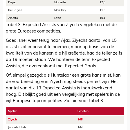
Payet
Marseille
12,8
De Bruyne
Man City
11,5
Alberto
Lazio
10,4
Tabel 3: Expected Assists van Ziyech vergeleken met de
grote Europese competities.
Goed, snel weer terug naar Ajax. Ziyechs aantal van 15
assist is al imposant te noemen, maar op basis van de
kwaliteit van de kansen die hij creëerde, had de teller zelfs
op 19 moeten staan. We hanteren de term Expected
Assists, die overeenkomt met Expected Goals.
Of, simpel gezegd: als Huntelaar een grote kans mist, kan
de voorbereiding van Ziyech nog steeds perfect zijn. Het
aantal van dik 19 Expected Assists is indrukwekkend
hoog. Dit blijkt goed uit een vergelijking met spelers in de
vijf Europese topcompetities. Zie hiervoor tabel 3.
Speler
Schoten
Ziyech
165
Jahanbakhsh
144