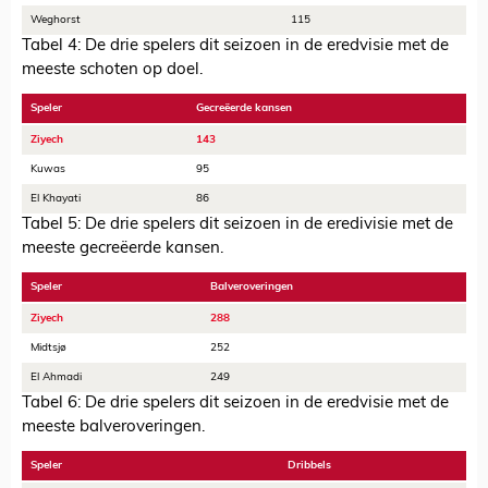
Weghorst
115
Tabel 4: De drie spelers dit seizoen in de eredvisie met de
meeste schoten op doel.
Speler
Gecreëerde kansen
Ziyech
143
Kuwas
95
El Khayati
86
Tabel 5: De drie spelers dit seizoen in de eredivisie met de
meeste gecreëerde kansen.
Speler
Balveroveringen
Ziyech
288
Midtsjø
252
El Ahmadi
249
Tabel 6: De drie spelers dit seizoen in de eredvisie met de
meeste balveroveringen.
Speler
Dribbels