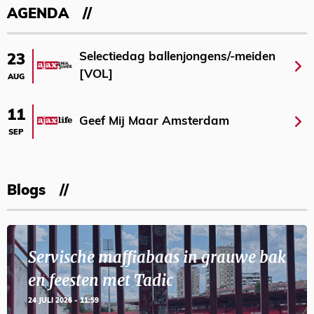
AGENDA
Selectiedag ballenjongens/-meiden
23
[VOL]
AUG
11
Geef Mij Maar Amsterdam
SEP
Blogs
Servische maffiabaas in grauwe bak
en feesten met Tadic
24 JULI 2026 - 11:59