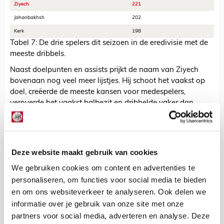
Ziyech
221
Jahanbakhsh
202
Kerk
198
Tabel 7: De drie spelers dit seizoen in de eredivisie met de
meeste dribbels.
Naast doelpunten en assists prijkt de naam van Ziyech
bovenaan nog veel meer lijstjes. Hij schoot het vaakst op
doel, creëerde de meeste kansen voor medespelers,
veroverde het vaakst balbezit en dribbelde vaker dan
iedere andere veldspeler in de eredivisie van dit seizoen.
Het bewijs in de vorm van een tabel staat hierboven.
Speler
Balverlies
Deze website maakt gebruik van cookies
Ziyech
1065
We gebruiken cookies om content en advertenties te
Jahanbakhsh
777
personaliseren, om functies voor social media te bieden
Dumfries
666
en om ons websiteverkeer te analyseren. Ook delen we
Angeliño
662
informatie over je gebruik van onze site met onze
Berghuis
654
partners voor social media, adverteren en analyse. Deze
Tabel 8: Top vijf van spelers dit seizoen in de eredivisie met