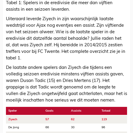
Tabel 1: Spelers in de eredivisie die meer dan vijftien
assists in een seizoen leverden.
Uiteraard leverde Ziyech in zijn waarschijnlijk laatste
wedstrijd voor Ajax nog eventjes een assist. Zijn vijftiende
van het seizoen alweer. Wie is de laatste speler in de
eredivisie dit datzelfde aantal behaalde? Jullie raden het
al, dat was Ziyech zelf. Hij bereidde in 2014/2015 zestien
treffers voor bij FC Twente. Het complete overzicht zie je in
tabel 1.
De laatste andere spelers dan Ziyech die tijdens een
volledig seizoen eredivisie minstens vijftien assists gaven,
waren Dusan Tadic (15) en Dries Mertens (17). Het
grappige is dat Tadic wordt genoemd om de leegte te
vullen die Ziyech ongetwijfeld gaat achterlaten, maar het is
moeilijk inschatten hoe serieus we dit moeten nemen.
Speler
Goals
Assists
Totaal
Ziyech
57
62
119
De Jong
66
30
96