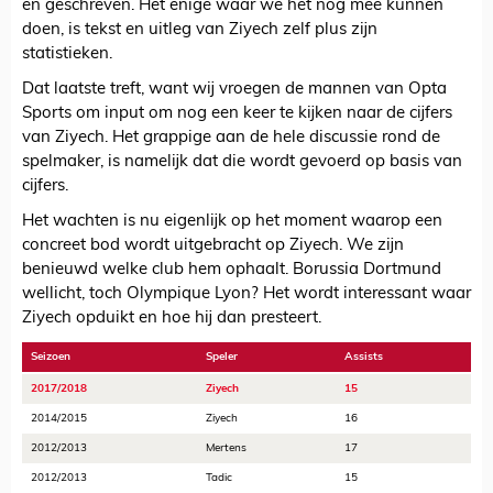
en geschreven. Het enige waar we het nog mee kunnen
doen, is tekst en uitleg van Ziyech zelf plus zijn
statistieken.
Dat laatste treft, want wij vroegen de mannen van Opta
Sports om input om nog een keer te kijken naar de cijfers
van Ziyech. Het grappige aan de hele discussie rond de
spelmaker, is namelijk dat die wordt gevoerd op basis van
cijfers.
Het wachten is nu eigenlijk op het moment waarop een
concreet bod wordt uitgebracht op Ziyech. We zijn
benieuwd welke club hem ophaalt. Borussia Dortmund
wellicht, toch Olympique Lyon? Het wordt interessant waar
Ziyech opduikt en hoe hij dan presteert.
Seizoen
Speler
Assists
2017/2018
Ziyech
15
2014/2015
Ziyech
16
2012/2013
Mertens
17
2012/2013
Tadic
15