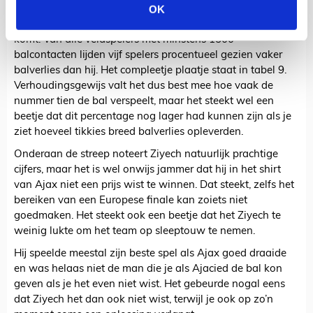
OK
Procentueel gezien gaat het balbezit van Ajax in 32,0
procent van de gevallen verloren als Ziyech aan de bal
komt. Van alle veldspelers met minstens 1500
balcontacten lijden vijf spelers procentueel gezien vaker
balverlies dan hij. Het compleetje plaatje staat in tabel 9.
Verhoudingsgewijs valt het dus best mee hoe vaak de
nummer tien de bal verspeelt, maar het steekt wel een
beetje dat dit percentage nog lager had kunnen zijn als je
ziet hoeveel tikkies breed balverlies opleverden.
Onderaan de streep noteert Ziyech natuurlijk prachtige
cijfers, maar het is wel onwijs jammer dat hij in het shirt
van Ajax niet een prijs wist te winnen. Dat steekt, zelfs het
bereiken van een Europese finale kan zoiets niet
goedmaken. Het steekt ook een beetje dat het Ziyech te
weinig lukte om het team op sleeptouw te nemen.
Hij speelde meestal zijn beste spel als Ajax goed draaide
en was helaas niet de man die je als Ajacied de bal kon
geven als je het even niet wist. Het gebeurde nogal eens
dat Ziyech het dan ook niet wist, terwijl je ook op zo’n