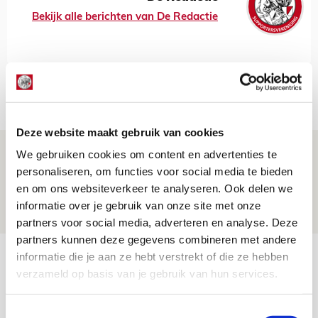
Bekijk alle berichten van De Redactie
Net binnen //
Deze website maakt gebruik van cookies
Drie dingen die je moet weten over PEC
We gebruiken cookies om content en advertenties te
Zwolle - Ajax
personaliseren, om functies voor social media te bieden
en om ons websiteverkeer te analyseren. Ook delen we
08 AUGUSTUS 2026 - 12:32
informatie over je gebruik van onze site met onze
NIEUWS
partners voor social media, adverteren en analyse. Deze
partners kunnen deze gegevens combineren met andere
Míchels elf: met welke formatie begin
informatie die je aan ze hebt verstrekt of die ze hebben
verzameld op basis van je gebruik van hun services.
jij aan nieuw eredivisieseizoen?
08 AUGUSTUS 2026 - 11:34
Toestemmingsselectie
NIEUWS