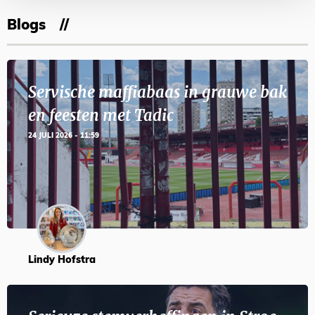
Blogs
Servische maffiabaas in grauwe bak
en feesten met Tadic
24 JULI 2026 - 11:59
Lindy Hofstra