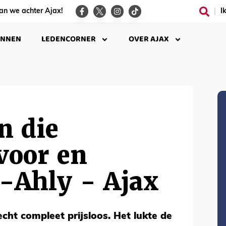
an we achter Ajax!
I
INNEN
LEDENCORNER
OVER AJAX
n die
voor en
l-Ahly - Ajax
echt compleet prijsloos. Het lukte de