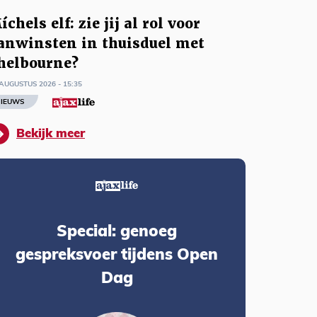
íchels elf: zie jij al rol voor
anwinsten in thuisduel met
helbourne?
AUGUSTUS 2026 - 15:35
IEUWS
Bekijk meer
Special: genoeg
gespreksvoer tijdens Open
Dag