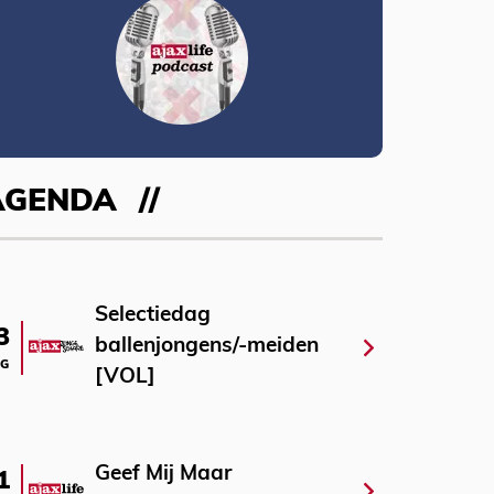
AGENDA
Selectiedag
3
ballenjongens/-meiden
G
[VOL]
Geef Mij Maar
1