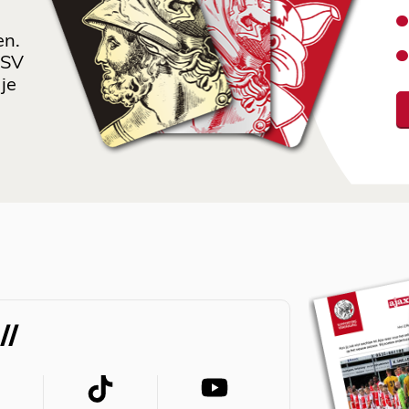
en.
 SV
je