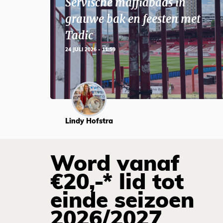
Servische maffiabaas in
grauwe bak en feesten met
Tadic
24 JULI 2026 - 11:59
Lindy Hofstra
Word vanaf
€20,-* lid tot
einde seizoen
2026/2027