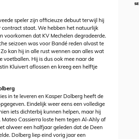
SE
de speler zijn officieuze debuut terwijl hij
r contract staat. We hebben het natuurlijk
kon voorkomen dat KV Mechelen degradeerde.
che seizoen was voor Bandé reden alvast te
o kan hij in alle rust wennen aan alles wat
te voetballen. Hij is dus ook mee naar de
tin Kluivert aflossen en kreeg een helftje
olberg
ties in te leveren en Kasper Dolberg heeft de
opgegeven. Eindelijk weer eens een volledige
en iets dichterbij kunnen helpen, maar hij
 Mateo Cassierra loste hem tegen Al-Ahly af
het alweer een halfjaar geleden dat de Deen
lde. Dolberg liep eind vorig jaar een