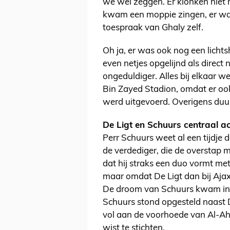
we wel zeggen. Er klonken niet 
kwam een moppie zingen, er w
toespraak van Ghaly zelf.
Oh ja, er was ook nog een lich
even netjes opgelijnd als direc
ongeduldiger. Alles bij elkaar 
Bin Zayed Stadion, omdat er oo
werd uitgevoerd. Overigens duur
De Ligt en Schuurs centraal ac
Perr Schuurs weet al een tijdje 
de verdediger, die de overstap 
dat hij straks een duo vormt met 
maar omdat De Ligt dan bij Ajax 
De droom van Schuurs kwam in Al
Schuurs stond opgesteld naast 
vol aan de voorhoede van Al-Ahly
wist te stichten.