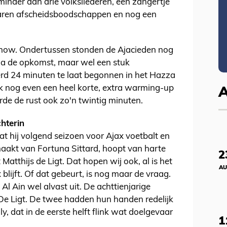
minder dan drie volksliederen, een zangertje
aren afscheidsboodschappen en nog een
tshow. Ondertussen stonden de Ajacieden nog
t na de opkomst, maar wel een stuk
werd 24 minuten te laat begonnen in het Hazza
k nog even een heel korte, extra warming-up
de de rust ook zo'n twintig minuten.
hterin
dat hij volgend seizoen voor Ajax voetbalt en
maakt van Fortuna Sittard, hoopt van harte
2
Matthijs de Ligt. Dat hopen wij ook, al is het
AU
blijft. Of dat gebeurt, is nog maar de vraag.
 Ain wel alvast uit. De achttienjarige
De Ligt. De twee hadden hun handen redelijk
, dat in de eerste helft flink wat doelgevaar
1