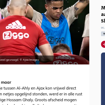
M
a
S
05 
N
e veel gevraagd. © Ajax Images
t maar
 tussen Al-Ahly en Ajax kon vrijwel direct
n netjes opgelijnd stonden, werd er in alle rust
rige Hossam Ghaly. Groots afscheid mogen