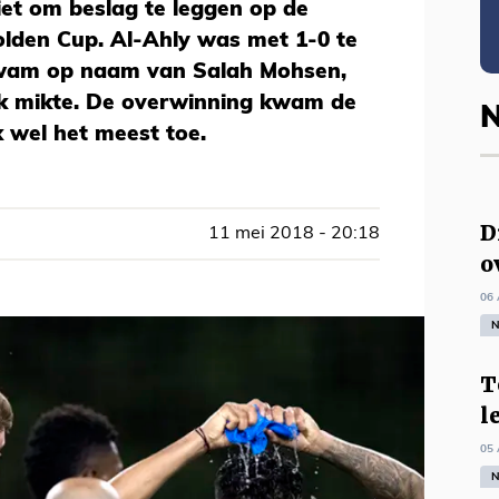
iet om beslag te leggen op de
lden Cup. Al-Ahly was met 1-0 te
 kwam op naam van Salah Mohsen,
aak mikte. De overwinning kwam de
N
 wel het meest toe.
D
11 mei 2018 - 20:18
o
06 
N
T
l
05 
N