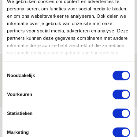
We gebruiken cookies om content en advertenties te
Bekijk alle berichten van De Redactie
personaliseren, om functies voor social media te bieden
en om ons websiteverkeer te analyseren. Ook delen we
informatie over je gebruik van onze site met onze
partners voor social media, adverteren en analyse. Deze
partners kunnen deze gegevens combineren met andere
Net binnen //
informatie die je aan ze hebt verstrekt of die ze hebben
verzameld op basis van je gebruik van hun services.
Míchel geeft blessure-update en
Toestemmingsselectie
spreekt over Godts, Baas en
Noodzakelijk
aanwinsten
07 AUGUSTUS 2026 - 14:13
Voorkeuren
NIEUWS
Statistieken
Volop enthousiasme in fotoverslag van
Europees treffen met Shelbourne
Marketing
07 AUGUSTUS 2026 - 09:00