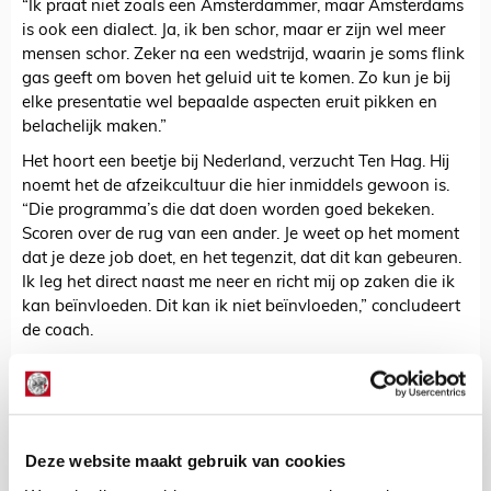
“Ik praat niet zoals een Amsterdammer, maar Amsterdams
is ook een dialect. Ja, ik ben schor, maar er zijn wel meer
mensen schor. Zeker na een wedstrijd, waarin je soms flink
gas geeft om boven het geluid uit te komen. Zo kun je bij
elke presentatie wel bepaalde aspecten eruit pikken en
belachelijk maken.”
Het hoort een beetje bij Nederland, verzucht Ten Hag. Hij
noemt het de afzeikcultuur die hier inmiddels gewoon is.
“Die programma’s die dat doen worden goed bekeken.
Scoren over de rug van een ander. Je weet op het moment
dat je deze job doet, en het tegenzit, dat dit kan gebeuren.
Ik leg het direct naast me neer en richt mij op zaken die ik
kan beïnvloeden. Dit kan ik niet beïnvloeden,” concludeert
de coach.
Het volledige verhaal met Ten Hag lees je in Voetbal
International, al beschikbaar achter de betaalmuur van
Blendle.
Deze website maakt gebruik van cookies
De Redactie