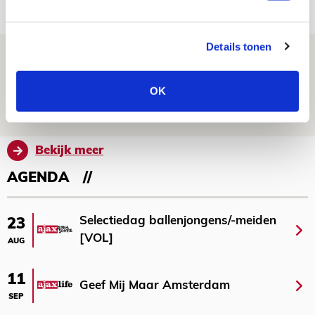
FOTOVERSLAG
Details tonen
Míchel niet blij met resultaat en spel
na rust: ‘De focus nam af’
OK
07 AUGUSTUS 2026 - 08:30
NIEUWS
Bekijk meer
AGENDA
Selectiedag ballenjongens/-meiden
23
[VOL]
AUG
11
Geef Mij Maar Amsterdam
SEP