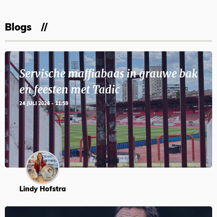
Blogs
Servische maffiabaas in grauwe bak
en feesten met Tadic
24 JULI 2026 - 11:59
Lindy Hofstra