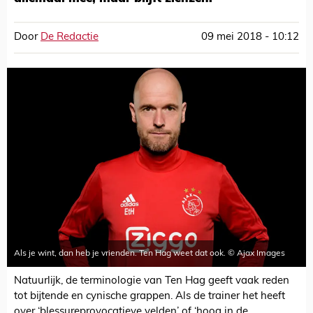
Door
De Redactie
09 mei 2018 - 10:12
Als je wint, dan heb je vrienden. Ten Hag weet dat ook. © Ajax Images
Natuurlijk, de terminologie van Ten Hag geeft vaak reden
tot bijtende en cynische grappen. Als de trainer het heeft
over ‘blessureprovocatieve velden’ of ‘hoog in de