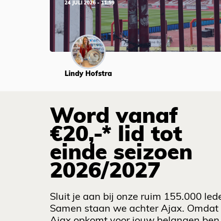
24 JULI 2026 - 11:59
Lindy Hofstra
Word vanaf
€20,-* lid tot
einde seizoen
2026/2027
Sluit je aan bij onze ruim 155.000 led
Samen staan we achter Ajax. Omdat
Ajax opkomt voor jouw belangen ben 