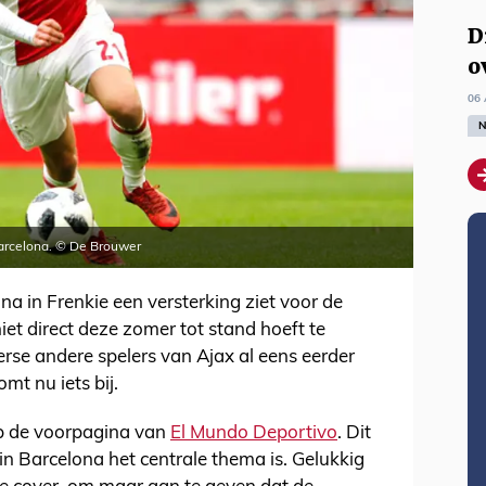
D
o
06 
N
Barcelona. © De Brouwer
a in Frenkie een versterking ziet voor de
iet direct deze zomer tot stand hoeft te
erse andere spelers van Ajax al eens eerder
mt nu iets bij.
op de voorpagina van
El Mundo Deportivo
. Dit
n Barcelona het centrale thema is. Gelukkig