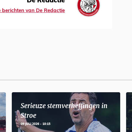
De Redactie
le berichten van De Redactie
Serieuze stemverheffingen in
Stroe
09 JULI 2026 - 10:15