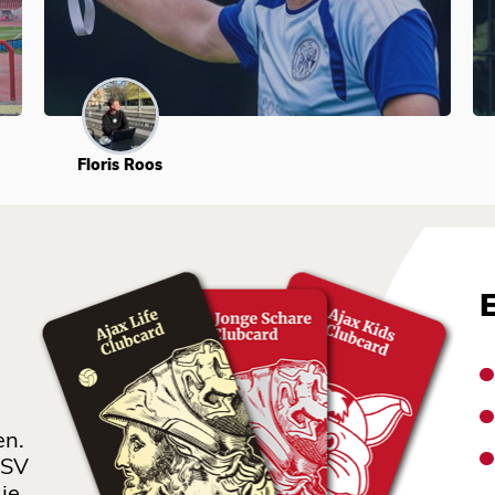
Floris Roos
en.
 SV
je