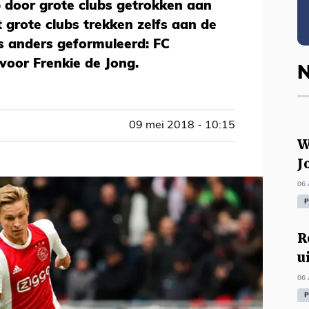
p door grote clubs getrokken aan
 grote clubs trekken zelfs aan de
ts anders geformuleerd: FC
 voor Frenkie de Jong.
N
09 mei 2018 - 10:15
W
J
06 
P
R
u
06 
P