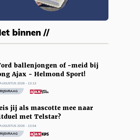
et binnen //
ord ballenjongen of -meid bij
ong Ajax - Helmond Sport!
AUGUSTUS 2026 - 13:13
RIJSVRAAG
eis jij als mascotte mee naar
itduel met Telstar?
AUGUSTUS 2026 - 13:04
RIJSVRAAG