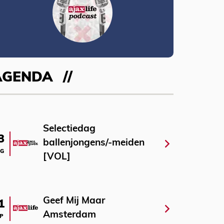
AGENDA
Selectiedag
3
ballenjongens/-meiden
G
[VOL]
Geef Mij Maar
1
Amsterdam
P