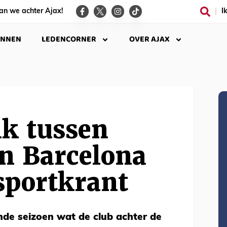
an we achter Ajax!
I
INNEN
LEDENCORNER
OVER AJAX
nk tussen
n Barcelona
sportkrant
nde seizoen wat de club achter de