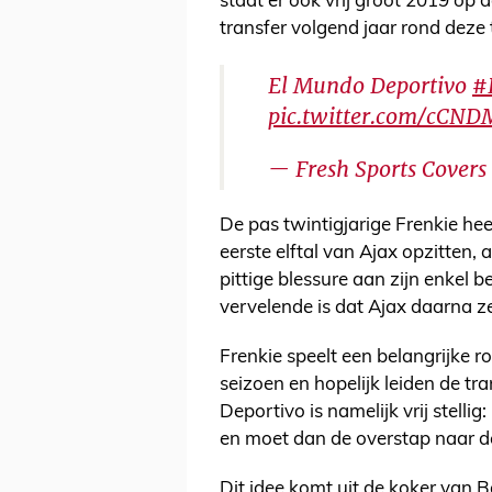
staat er ook vrij groot 2019 op
transfer volgend jaar rond deze t
El Mundo Deportivo
#
pic.twitter.com/cCND
— Fresh Sports Covers
De pas twintigjarige Frenkie heef
eerste elftal van Ajax opzitten, 
pittige blessure aan zijn enkel b
vervelende is dat Ajax daarna ze
Frenkie speelt een belangrijke r
seizoen en hopelijk leiden de tr
Deportivo is namelijk vrij stelli
en moet dan de overstap naar 
Dit idee komt uit de koker van B