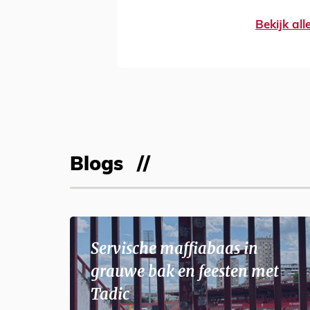
Bekijk al
Blogs
Servische maffiabaas in
grauwe bak en feesten met
Tadic