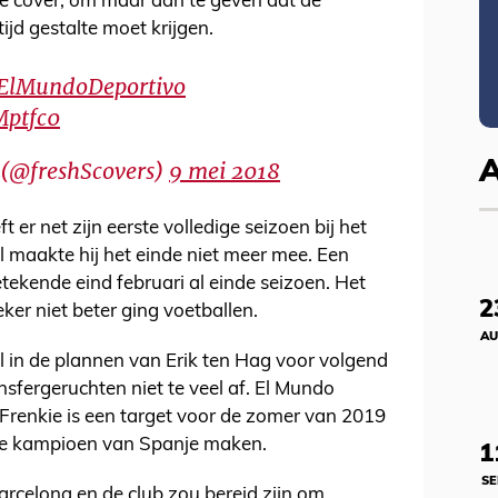
 de cover, om maar aan te geven dat de
ijd gestalte moet krijgen.
ElMundoDeportivo
Mptfc0
 (@freshScovers)
9 mei 2018
t er net zijn eerste volledige seizoen bij het
al maakte hij het einde niet meer mee. Een
etekende eind februari al einde seizoen. Het
2
ker niet beter ging voetballen.
AU
ol in de plannen van Erik ten Hag voor volgend
ansfergeruchten niet te veel af. El Mundo
g: Frenkie is een target voor de zomer van 2019
de kampioen van Spanje maken.
1
SE
arcelona en de club zou bereid zijn om