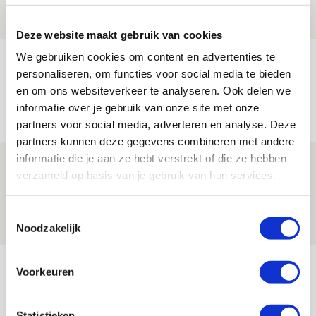
08 AUGUSTUS 2026 - 12:32
NIEUWS
Deze website maakt gebruik van cookies
We gebruiken cookies om content en advertenties te
Míchels elf: met welke formatie begin
personaliseren, om functies voor social media te bieden
jij aan nieuw eredivisieseizoen?
en om ons websiteverkeer te analyseren. Ook delen we
08 AUGUSTUS 2026 - 11:34
informatie over je gebruik van onze site met onze
NIEUWS
partners voor social media, adverteren en analyse. Deze
partners kunnen deze gegevens combineren met andere
informatie die je aan ze hebt verstrekt of die ze hebben
Spelen bij Jong Ajax of Ajax 1? Dat
verzameld op basis van je gebruik van hun services.
maakt Abdalla ‘geen reet’ uit
08 AUGUSTUS 2026 - 10:04
Toestemmingsselectie
NIEUWS
Noodzakelijk
Bekijk meer
Voorkeuren
AGENDA
Statistieken