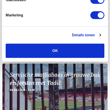
Selectiedag ballenjongens/-meiden
23
[VOL]
AUG
Marketing
11
Geef Mij Maar Amsterdam
SEP
Details tonen
OK
Blogs
Servische maffiabaas in grauwe bak
en feesten met Tadic
24 JULI 2026 - 11:59