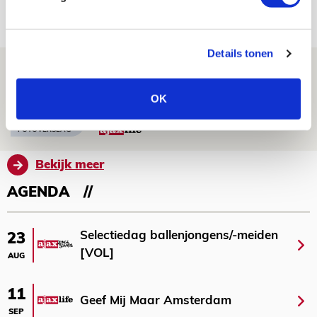
07 AUGUSTUS 2026 - 14:13
NIEUWS
Details tonen
Volop enthousiasme in fotoverslag van
Europees treffen met Shelbourne
OK
07 AUGUSTUS 2026 - 09:00
FOTOVERSLAG
Bekijk meer
AGENDA
Selectiedag ballenjongens/-meiden
23
[VOL]
AUG
11
Geef Mij Maar Amsterdam
SEP