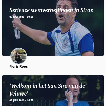
Serieuze stemverheffingen in Stroe
09 JULI 2026 - 10:15
Floris Roos
‘Welkom in het San Siro van de
Veluwe’
08 JULI 2026 - 14:52