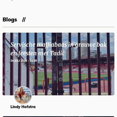
Blogs
Servische maffiabaas in grauwe bak
en feesten met Tadic
24 JULI 2026 - 11:59
Lindy Hofstra