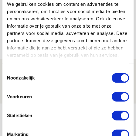
De Redactie
We gebruiken cookies om content en advertenties te
Bekijk alle berichten van De Redactie
personaliseren, om functies voor social media te bieden
en om ons websiteverkeer te analyseren. Ook delen we
informatie over je gebruik van onze site met onze
partners voor social media, adverteren en analyse. Deze
partners kunnen deze gegevens combineren met andere
Net binnen //
informatie die je aan ze hebt verstrekt of die ze hebben
verzameld op basis van je gebruik van hun services.
Brandt: ‘Ajax en Cruijff bleven door
Toestemmingsselectie
mijn hoofd spoken’
Noodzakelijk
07 AUGUSTUS 2026 - 20:02
NIEUWS
Voorkeuren
Míchel geeft blessure-update en
Statistieken
spreekt over Godts, Baas en
aanwinsten
Marketing