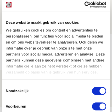
Word ballenjongen of -meid bij Jong
Ajax - Helmond Sport!
06 AUGUSTUS 2026 - 13:13
Deze website maakt gebruik van cookies
PRIJSVRAAG
We gebruiken cookies om content en advertenties te
personaliseren, om functies voor social media te bieden
Reis jij als mascotte mee naar uitduel
en om ons websiteverkeer te analyseren. Ook delen we
informatie over je gebruik van onze site met onze
met Telstar?
partners voor social media, adverteren en analyse. Deze
06 AUGUSTUS 2026 - 13:04
partners kunnen deze gegevens combineren met andere
PRIJSVRAAG
informatie die je aan ze hebt verstrekt of die ze hebben
verzameld op basis van je gebruik van hun services.
Drie dingen die je moet weten over
Ajax - Shelbourne
Toestemmingsselectie
Noodzakelijk
06 AUGUSTUS 2026 - 09:33
NIEUWS
Voorkeuren
Bekijk meer