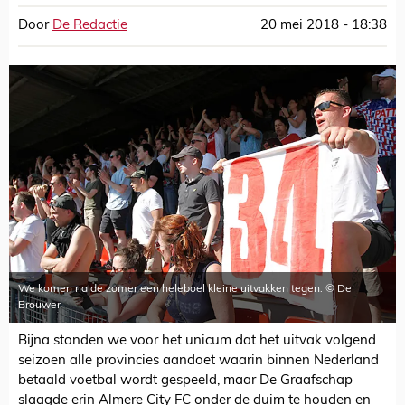
Door
De Redactie
20 mei 2018 - 18:38
We komen na de zomer een heleboel kleine uitvakken tegen. © De
Brouwer
Bijna stonden we voor het unicum dat het uitvak volgend
seizoen alle provincies aandoet waarin binnen Nederland
betaald voetbal wordt gespeeld, maar De Graafschap
slaagde erin Almere City FC onder de duim te houden en