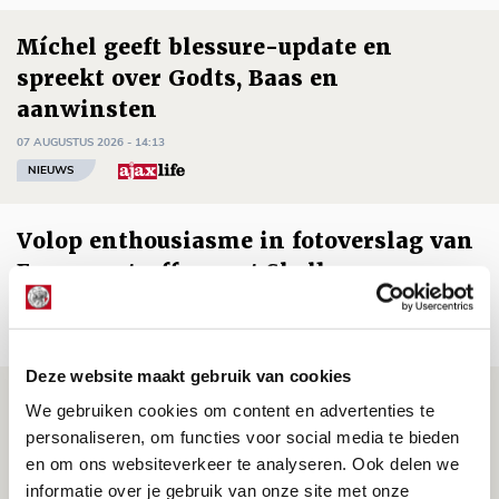
Míchel geeft blessure-update en
spreekt over Godts, Baas en
aanwinsten
07 AUGUSTUS 2026 - 14:13
NIEUWS
Volop enthousiasme in fotoverslag van
Europees treffen met Shelbourne
07 AUGUSTUS 2026 - 09:00
FOTOVERSLAG
Deze website maakt gebruik van cookies
Míchel niet blij met resultaat en spel
We gebruiken cookies om content en advertenties te
na rust: ‘De focus nam af’
personaliseren, om functies voor social media te bieden
en om ons websiteverkeer te analyseren. Ook delen we
07 AUGUSTUS 2026 - 08:30
informatie over je gebruik van onze site met onze
NIEUWS