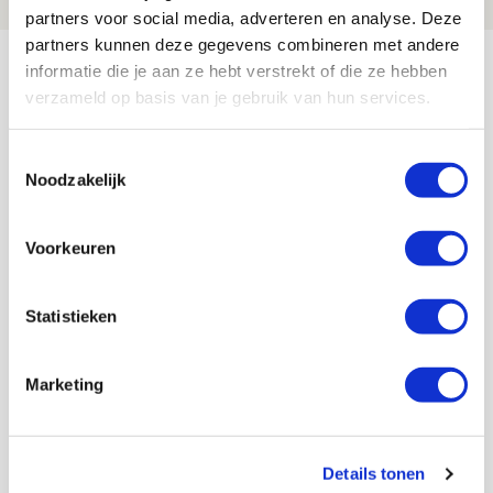
partners voor social media, adverteren en analyse. Deze
partners kunnen deze gegevens combineren met andere
Bekijk meer
informatie die je aan ze hebt verstrekt of die ze hebben
AGENDA
verzameld op basis van je gebruik van hun services.
Toestemmingsselectie
Selectiedag ballenjongens/-meiden
23
Noodzakelijk
[VOL]
AUG
Voorkeuren
11
Geef Mij Maar Amsterdam
SEP
Statistieken
Blogs
Marketing
Servische maffiabaas in grauwe bak
Details tonen