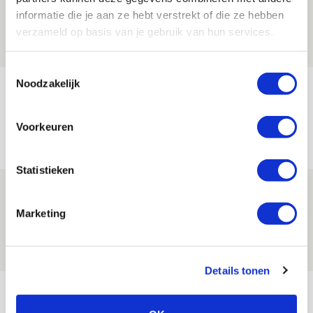
aanwinsten
informatie die je aan ze hebt verstrekt of die ze hebben
07 AUGUSTUS 2026 - 14:13
verzameld op basis van je gebruik van hun services.
NIEUWS
Toestemmingsselectie
Noodzakelijk
Volop enthousiasme in fotoverslag van
Europees treffen met Shelbourne
Voorkeuren
07 AUGUSTUS 2026 - 09:00
FOTOVERSLAG
Statistieken
Míchel niet blij met resultaat en spel
na rust: ‘De focus nam af’
Marketing
07 AUGUSTUS 2026 - 08:30
NIEUWS
Details tonen
Bekijk meer
AGENDA