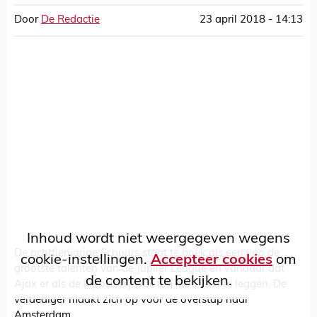
Door
De Redactie
23 april 2018 - 14:13
Inhoud wordt niet weergegeven wegens
De achttienjarige Schuurs staat te boek als een van de
cookie-instellingen.
Accepteer cookies
om
grootste talenten van de Jupiler League en vandaar dat
de content te bekijken.
Ajax er als de kippen bij was om hem vast te leggen. De
verdediger maakt zich op voor de overstap naar
Amsterdam.