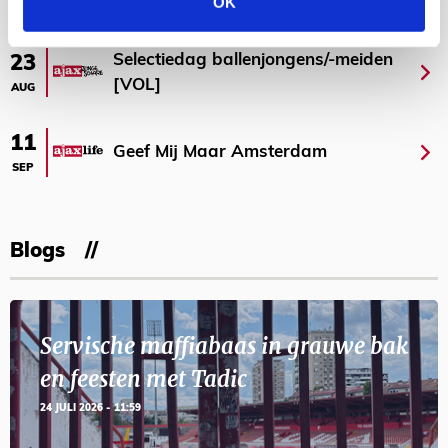
OK
Selectiedag ballenjongens/-meiden
23
[VOL]
AUG
11
Geef Mij Maar Amsterdam
SEP
Blogs
Servische maffiabaas in grauwe bak
en feesten met Tadic
24 JULI 2026 - 11:59