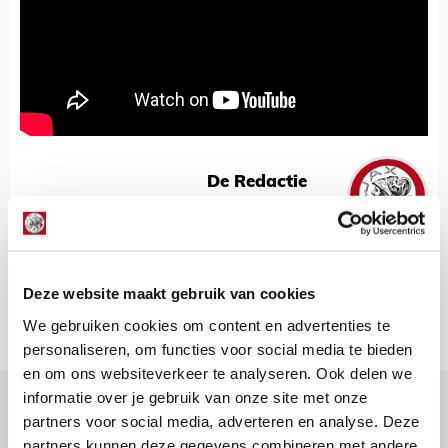
De Redactie
Bekijk alle berichten van De Redactie
Deze website maakt gebruik van cookies
Net binnen //
We gebruiken cookies om content en advertenties te
personaliseren, om functies voor social media te bieden
en om ons websiteverkeer te analyseren. Ook delen we
informatie over je gebruik van onze site met onze
Míchel geeft blessure-update en
partners voor social media, adverteren en analyse. Deze
spreekt over Godts, Baas en
partners kunnen deze gegevens combineren met andere