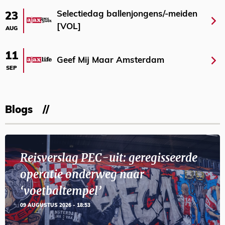
Selectiedag ballenjongens/-meiden
23
[VOL]
AUG
11
Geef Mij Maar Amsterdam
SEP
Blogs
Reisverslag PEC-uit: geregisseerde
operatie onderweg naar
‘voetbaltempel’
09 AUGUSTUS 2026 - 18:53