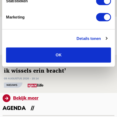
Statistieken
09 AUGUSTUS 2026 - 18:53
BLOG
Marketing
Brandt heeft veel vertrouwen in Ajax
dat steeds beter wordt
Details tonen
09 AUGUSTUS 2026 - 18:14
NIEUWS
OK
Míchel: ‘Mentaliteit werd beter nadat
ik wissels erin bracht’
09 AUGUSTUS 2026 - 18:14
NIEUWS
Bekijk meer
AGENDA