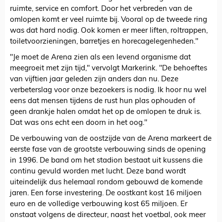
ruimte, service en comfort. Door het verbreden van de
omlopen komt er veel ruimte bij. Vooral op de tweede ring
was dat hard nodig. Ook komen er meer liften, roltrappen,
toiletvoorzieningen, barretjes en horecagelegenheden."
"Je moet de Arena zien als een levend organisme dat
meegroeit met zijn tijd," vervolgt Markerink. "De behoeftes
van vijftien jaar geleden zijn anders dan nu. Deze
verbeterslag voor onze bezoekers is nodig. Ik hoor nu wel
eens dat mensen tijdens de rust hun plas ophouden of
geen drankje halen omdat het op de omlopen te druk is.
Dat was ons echt een doorn in het oog."
De verbouwing van de oostzijde van de Arena markeert de
eerste fase van de grootste verbouwing sinds de opening
in 1996. De band om het stadion bestaat uit kussens die
continu gevuld worden met lucht. Deze band wordt
uiteindelijk dus helemaal rondom gebouwd de komende
jaren. Een forse investering. De oostkant kost 16 miljoen
euro en de volledige verbouwing kost 65 miljoen. Er
onstaat volgens de directeur, naast het voetbal, ook meer