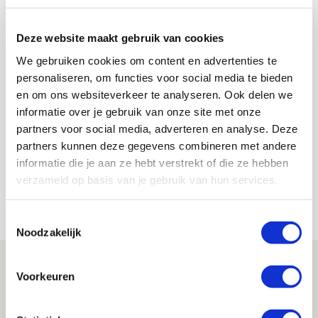
Deze website maakt gebruik van cookies
We gebruiken cookies om content en advertenties te
personaliseren, om functies voor social media te bieden
en om ons websiteverkeer te analyseren. Ook delen we
De Redactie
informatie over je gebruik van onze site met onze
Bekijk alle berichten van De Redactie
partners voor social media, adverteren en analyse. Deze
partners kunnen deze gegevens combineren met andere
informatie die je aan ze hebt verstrekt of die ze hebben
verzameld op basis van je gebruik van hun services.
Net binnen //
Toestemmingsselectie
Noodzakelijk
Reisverslag PEC-uit: geregisseerde
Voorkeuren
operatie onderweg naar
‘voetbaltempel’