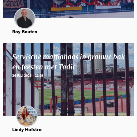
Roy Bouten
Servische maffiabaas in grauwe bak
en feesten met Tadic
24 JULI 2026 - 11:59
Lindy Hofstra