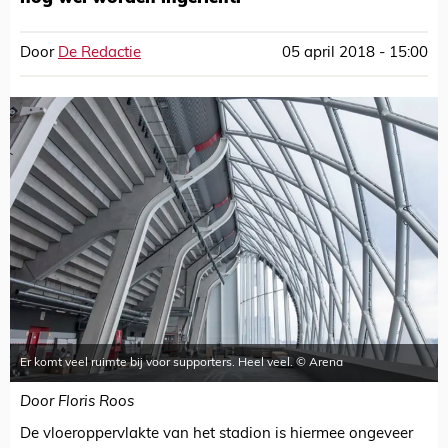
Door
De Redactie
05 april 2018 - 15:00
Er komt veel ruimte bij voor supporters. Heel veel. © Arena
Door Floris Roos
De vloeroppervlakte van het stadion is hiermee ongeveer