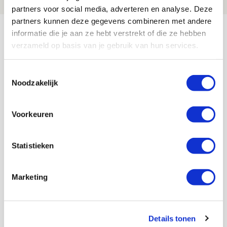
partners voor social media, adverteren en analyse. Deze
partners kunnen deze gegevens combineren met andere
Bekijk meer
informatie die je aan ze hebt verstrekt of die ze hebben
AGENDA
verzameld op basis van je gebruik van hun services.
Toestemmingsselectie
Selectiedag ballenjongens/-meiden
23
Noodzakelijk
[VOL]
AUG
Voorkeuren
11
Geef Mij Maar Amsterdam
SEP
Statistieken
Blogs
Marketing
Servische maffiabaas in grauwe bak
Details tonen