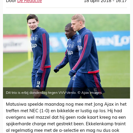
Door
De Redactie
18 april 2018 - 16:17
Dit trio is erbij donderdag tegen VVV-Venlo. © Ajax Images
Matusiwa speelde maandag nog mee met Jong Ajax in het
treffen met NEC (1-0) en bikkelde er lustig op los. Hij had
overigens wel mazzel dat hij geen rode kaart kreeg na een
spijkerharde charge met gestrekt been. Ekkelenkamp traint
al regelmatig mee met de a-selectie en mag nu dus ook