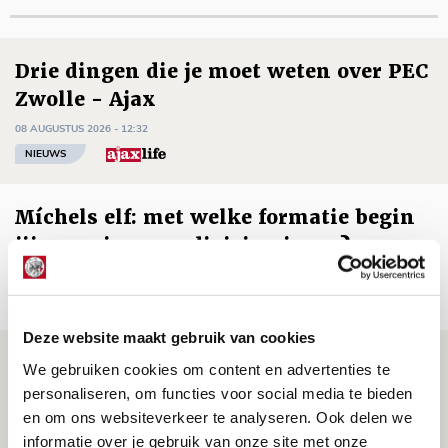
Drie dingen die je moet weten over PEC
Zwolle - Ajax
08 AUGUSTUS 2026 - 12:32
NIEUWS
Míchels elf: met welke formatie begin
jij aan nieuw eredivisieseizoen?
08 AUGUSTUS 2026 - 11:34
NIEUWS
Deze website maakt gebruik van cookies
Spelen bij Jong Ajax of Ajax 1? Dat
We gebruiken cookies om content en advertenties te
maakt Abdalla ‘geen reet’ uit
personaliseren, om functies voor social media te bieden
en om ons websiteverkeer te analyseren. Ook delen we
08 AUGUSTUS 2026 - 10:04
informatie over je gebruik van onze site met onze
NIEUWS