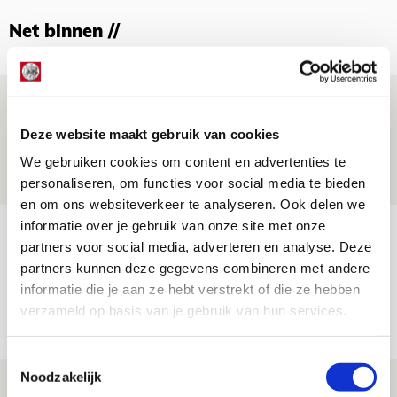
Net binnen //
Brandt: ‘Ajax en Cruijff bleven door
mijn hoofd spoken’
Deze website maakt gebruik van cookies
07 AUGUSTUS 2026 - 20:02
We gebruiken cookies om content en advertenties te
NIEUWS
personaliseren, om functies voor social media te bieden
en om ons websiteverkeer te analyseren. Ook delen we
informatie over je gebruik van onze site met onze
Míchel geeft blessure-update en
partners voor social media, adverteren en analyse. Deze
spreekt over Godts, Baas en
partners kunnen deze gegevens combineren met andere
aanwinsten
informatie die je aan ze hebt verstrekt of die ze hebben
verzameld op basis van je gebruik van hun services.
07 AUGUSTUS 2026 - 14:13
NIEUWS
Toestemmingsselectie
Noodzakelijk
Volop enthousiasme in fotoverslag van