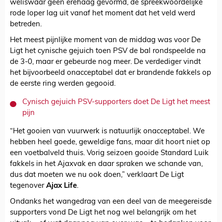
weliswaar geen erehaag gevormd, de spreekwoordelijke
rode loper lag uit vanaf het moment dat het veld werd
betreden.
Het meest pijnlijke moment van de middag was voor De
Ligt het cynische gejuich toen PSV de bal rondspeelde na
de 3-0, maar er gebeurde nog meer. De verdediger vindt
het bijvoorbeeld onacceptabel dat er brandende fakkels op
de eerste ring werden gegooid.
Cynisch gejuich PSV-supporters doet De Ligt het meest
pijn
“Het gooien van vuurwerk is natuurlijk onacceptabel. We
hebben heel goede, geweldige fans, maar dit hoort niet op
een voetbalveld thuis. Vorig seizoen gooide Standard Luik
fakkels in het Ajaxvak en daar spraken we schande van,
dus dat moeten we nu ook doen,” verklaart De Ligt
tegenover
Ajax Life
.
Ondanks het wangedrag van een deel van de meegereisde
supporters vond De Ligt het nog wel belangrijk om het