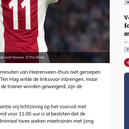
N
V
f
m
07 
F
aak rond Younes. © Pro Shots
e minuten van Heerenveen-thuis niet geroepen
r Ten Hag wilde de linksvoor inbrengen, maar
n de trainer worden geweigerd, zijn de
ntie vrij lichtzinnig op het voorval met
d voor 11.00 uur is al besloten dat de
 Minimaal twee weken meetrainen met Jong