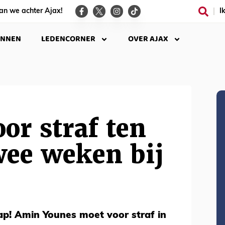
an we achter Ajax!
I
INNEN
LEDENCORNER
OVER AJAX
or straf ten
wee weken bij
p! Amin Younes moet voor straf in