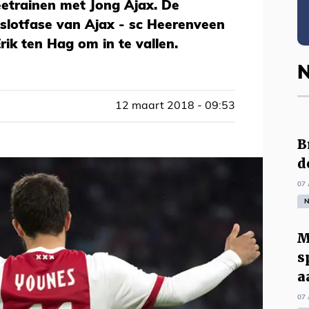
etrainen met Jong Ajax. De
 slotfase van Ajax - sc Heerenveen
Erik ten Hag om in te vallen.
N
12 maart 2018 - 09:53
B
d
07 
N
M
s
a
07 