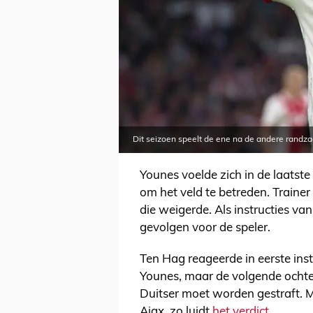
Dit seizoen speelt de ene na de andere randz
Younes voelde zich in de laatst
om het veld te betreden. Traine
die weigerde. Als instructies va
gevolgen voor de speler.
Ten Hag reageerde in eerste insta
Younes, maar de volgende ochten
Duitser moet worden gestraft.
Ajax, zo luidt
het verdict
.