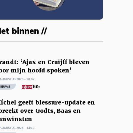
et binnen //
randt: ‘Ajax en Cruijff bleven
oor mijn hoofd spoken’
AUGUSTUS 2026 - 20:02
IEUWS
íchel geeft blessure-update en
preekt over Godts, Baas en
anwinsten
AUGUSTUS 2026 - 14:13