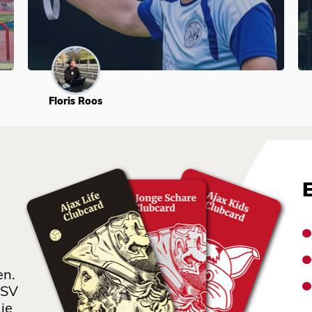
Floris Roos
en.
 SV
je