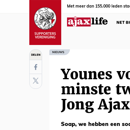
Met meer dan 155.000 leden sta
NET B
NIEUWS
DELEN
Younes vo
minste t
Jong Ajax
Soap, we hebben een soa