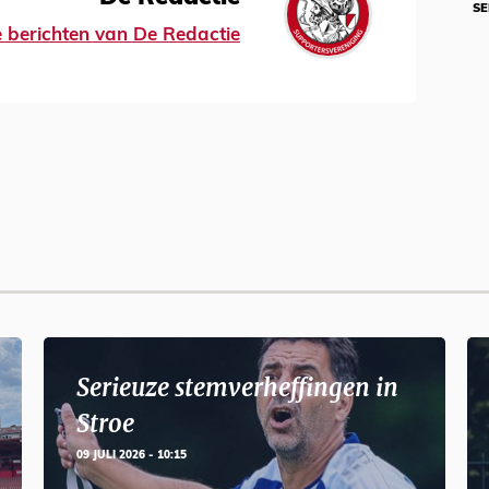
SE
le berichten van De Redactie
Serieuze stemverheffingen in
Stroe
09 JULI 2026 - 10:15