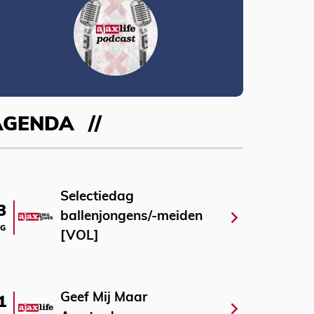
AGENDA
Selectiedag
3
ballenjongens/-meiden
G
[VOL]
Geef Mij Maar
1