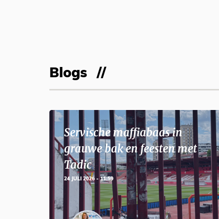
Blogs
Servische maffiabaas in
grauwe bak en feesten met
Tadic
24 JULI 2026 - 11:59