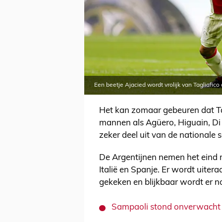
Een beetje Ajacied wordt vrolijk van Tagliafic
Het kan zomaar gebeuren dat Ta
mannen als Agüero, Higuain, Di
zeker deel uit van de nationale s
De Argentijnen nemen het eind m
Italië en Spanje. Er wordt uite
gekeken en blijkbaar wordt er n
Sampaoli stond onverwacht v