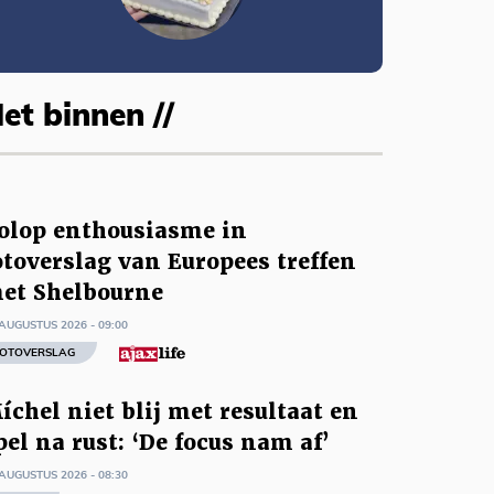
et binnen //
olop enthousiasme in
otoverslag van Europees treffen
et Shelbourne
AUGUSTUS 2026 - 09:00
OTOVERSLAG
íchel niet blij met resultaat en
pel na rust: ‘De focus nam af’
AUGUSTUS 2026 - 08:30