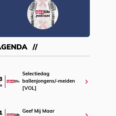
AGENDA
Selectiedag
3
ballenjongens/-meiden
G
[VOL]
Geef Mij Maar
1