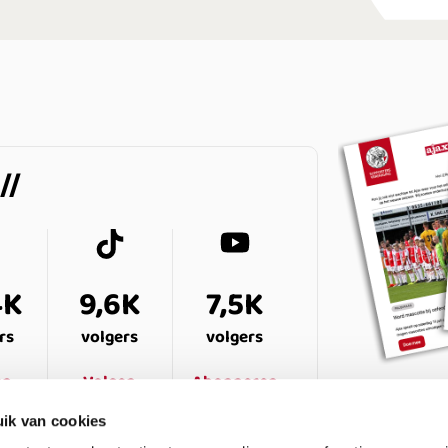
4K
9,6K
7,5K
rs
volgers
volgers
en
Volgen
Abonneren
ik van cookies