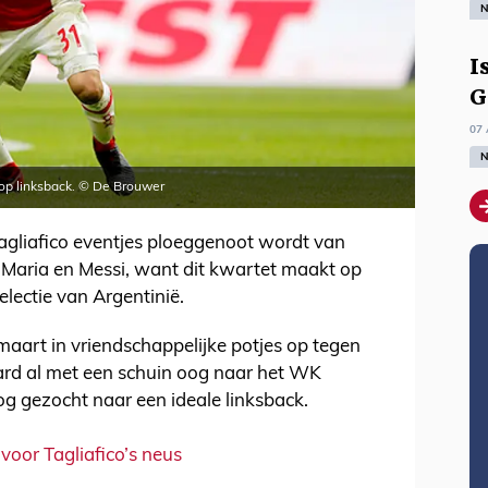
N
I
G
07 
N
o op linksback. © De Brouwer
gliafico eventjes ploeggenoot wordt van
 Maria en Messi, want dit kwartet maakt op
electie van Argentinië.
aart in vriendschappelijke potjes op tegen
raard al met een schuin oog naar het WK
og gezocht naar een ideale linksback.
oor Tagliafico’s neus