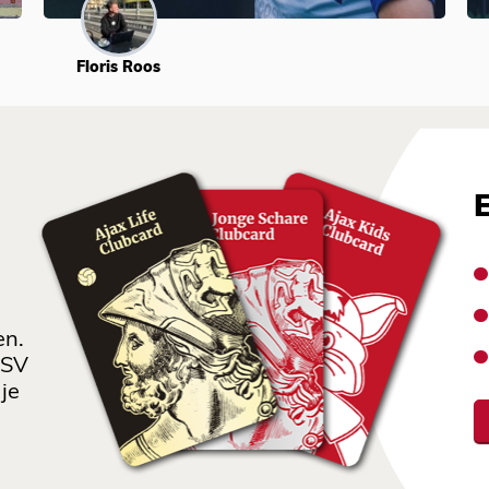
Floris Roos
en.
 SV
je