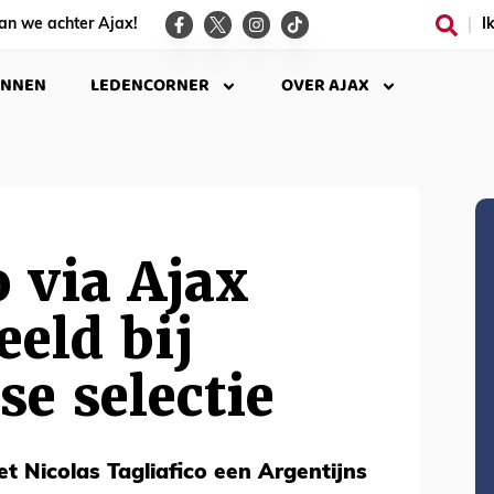
an we achter Ajax!
I
INNEN
LEDENCORNER
OVER AJAX
o via Ajax
eeld bij
se selectie
et Nicolas Tagliafico een Argentijns