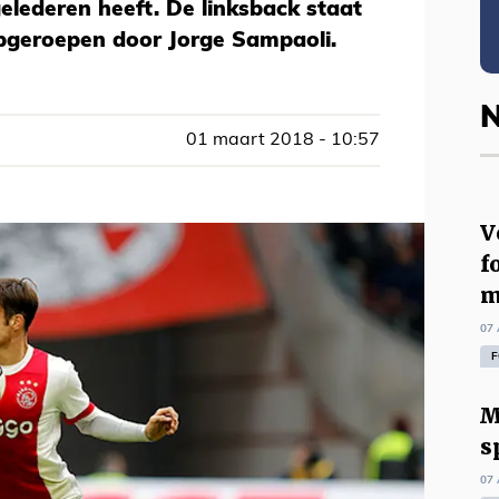
gelederen heeft. De linksback staat
pgeroepen door Jorge Sampaoli.
N
01 maart 2018 - 10:57
V
f
m
07 
F
M
s
07 