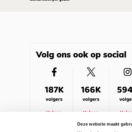
Volg ons ook op social
187K
166K
59
volgers
volgers
volge
Volgen
Volgen
Volg
Deze website maakt gebru