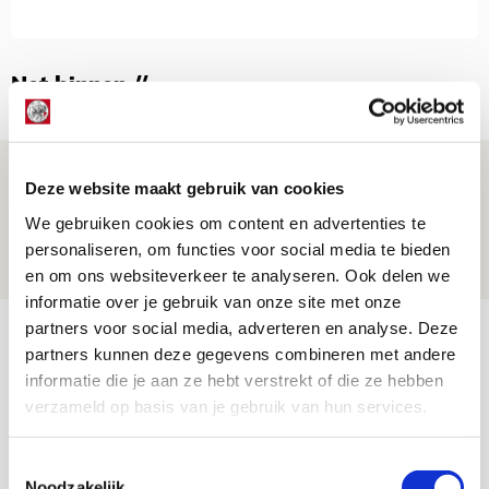
Net binnen //
Beleef avond vol gezelligheid tijdens
Deze website maakt gebruik van cookies
Geef Mij Maar Amsterdam!
We gebruiken cookies om content en advertenties te
10 AUGUSTUS 2026 - 09:12
personaliseren, om functies voor social media te bieden
EVENT
en om ons websiteverkeer te analyseren. Ook delen we
informatie over je gebruik van onze site met onze
partners voor social media, adverteren en analyse. Deze
Reisverslag PEC-uit: geregisseerde
partners kunnen deze gegevens combineren met andere
operatie onderweg naar
informatie die je aan ze hebt verstrekt of die ze hebben
‘voetbaltempel’
verzameld op basis van je gebruik van hun services.
09 AUGUSTUS 2026 - 18:53
BLOG
Toestemmingsselectie
Noodzakelijk