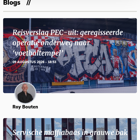
Blogs
Reisverslag PEC-uit: geregisseerde
operatie onderweg naar
‘voetbaltempel’
09 AUGUSTUS 2026 - 18:53
Roy Bouten
Servische maffiabaas in grauwe bak