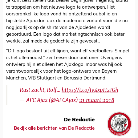
Je kunt best stellen dat Leeser begin jaren negentig stond
te trappelen om het nieuwe logo te ontwerpen. Het
oorspronkelijke logo vond hij ontzettend oubollig en
hij stelde Ajax dan ook de modernere variant voor, die nu
nog jaarlijks op de shirts van de Ajacieden wordt
geborduurd. Een logo dat marketingtechnisch ook beter
werkte, zal mede de gedachte zijn geweest...
“Dit logo bestaat uit elf lijnen, want elf voetballers. Simpel
is het allermooist,” zei Leeser daar ooit over. Overigens
ontwierp hij niet alleen het Ajaxlogo, maar was hij ook
verantwoordelijk voor het logo-ontwerp van Bayern
München, VfB Stuttgart en Borussia Dortmund.
Rust zacht, Rolf...
https://t.co/Iv4xpH2JGh
— AFC Ajax (@AFCAjax)
21 maart 2018
De Redactie
Bekijk alle berichten van De Redactie