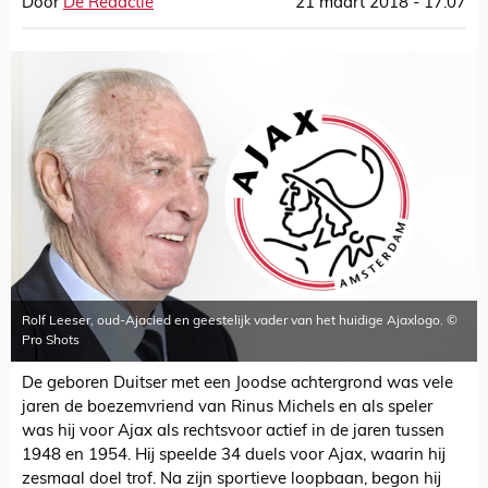
Door
De Redactie
21 maart 2018 - 17:07
Rolf Leeser, oud-Ajacied en geestelijk vader van het huidige Ajaxlogo. ©
Pro Shots
De geboren Duitser met een Joodse achtergrond was vele
jaren de boezemvriend van Rinus Michels en als speler
was hij voor Ajax als rechtsvoor actief in de jaren tussen
1948 en 1954. Hij speelde 34 duels voor Ajax, waarin hij
zesmaal doel trof. Na zijn sportieve loopbaan, begon hij