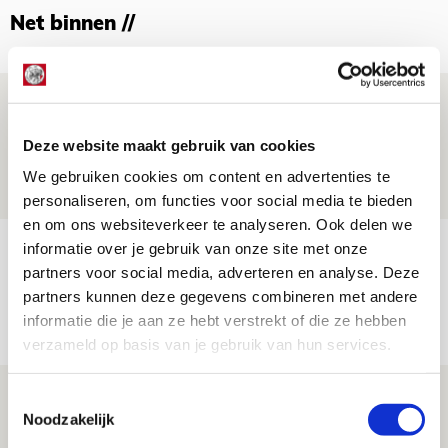
Net binnen //
Spelen bij Jong Ajax of Ajax 1? Dat
maakt Abdalla ‘geen reet’ uit
Deze website maakt gebruik van cookies
08 AUGUSTUS 2026 - 10:04
We gebruiken cookies om content en advertenties te
NIEUWS
personaliseren, om functies voor social media te bieden
en om ons websiteverkeer te analyseren. Ook delen we
informatie over je gebruik van onze site met onze
Brandt: ‘Ajax en Cruijff bleven door
partners voor social media, adverteren en analyse. Deze
mijn hoofd spoken’
partners kunnen deze gegevens combineren met andere
07 AUGUSTUS 2026 - 20:02
informatie die je aan ze hebt verstrekt of die ze hebben
NIEUWS
verzameld op basis van je gebruik van hun services.
Míchel geeft blessure-update en
Toestemmingsselectie
Noodzakelijk
spreekt over Godts, Baas en