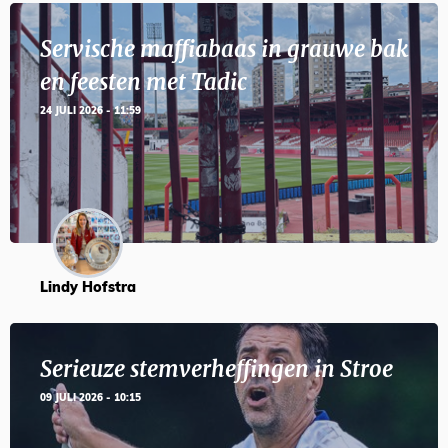
Servische maffiabaas in grauwe bak
en feesten met Tadic
24 JULI 2026 - 11:59
Lindy Hofstra
Serieuze stemverheffingen in Stroe
09 JULI 2026 - 10:15