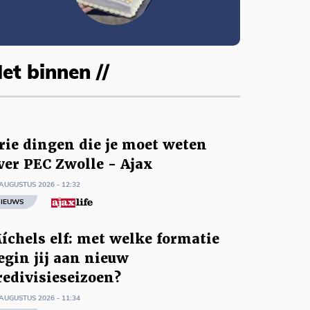
et binnen //
rie dingen die je moet weten
ver PEC Zwolle - Ajax
AUGUSTUS 2026 - 12:32
IEUWS
íchels elf: met welke formatie
egin jij aan nieuw
redivisieseizoen?
AUGUSTUS 2026 - 11:34