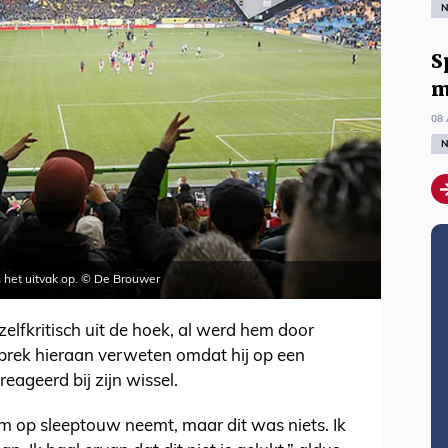
N
S
m
08 
N
 het uitvak op. © De Brouwer
elfkritisch uit de hoek, al werd hem door
ebrek hieraan verweten omdat hij op een
ageerd bij zijn wissel.
team op sleeptouw neemt, maar dit was niets. Ik