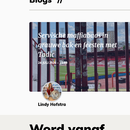
Blogs
Servische maffiabaas in
grauwe bak en feesten met
Tadic
24 JULI 2026 - 11:59
Lindy Hofstra