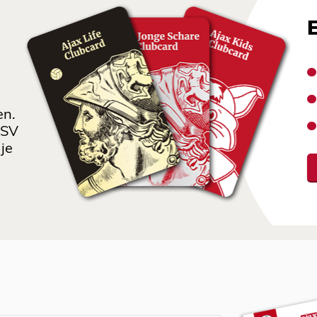
en.
 SV
je