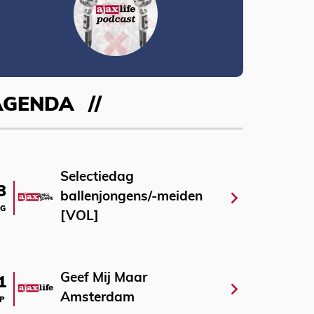
AGENDA
Selectiedag
3
ballenjongens/-meiden
G
[VOL]
Geef Mij Maar
1
Amsterdam
P