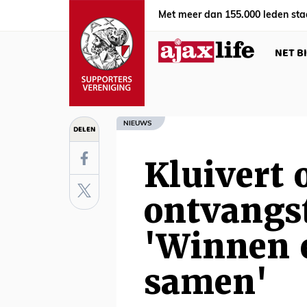
Met meer dan 155.000 leden sta
NET B
NIEUWS
DELEN
Kluivert 
ontvangst
'Winnen 
samen'