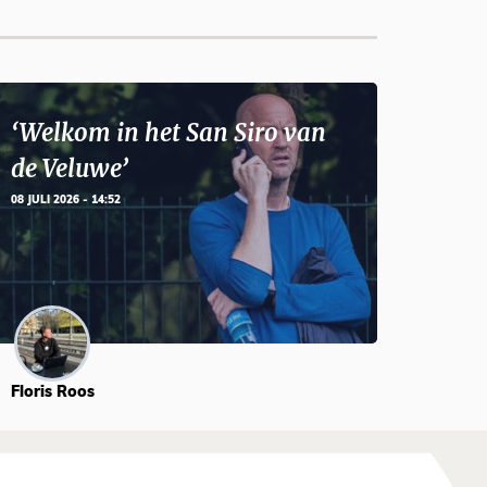
‘Welkom in het San Siro van
de Veluwe’
08 JULI 2026 - 14:52
Floris Roos