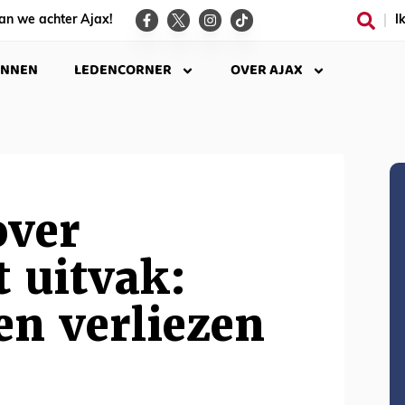
an we achter Ajax!
I
INNEN
LEDENCORNER
OVER AJAX
over
 uitvak:
en verliezen