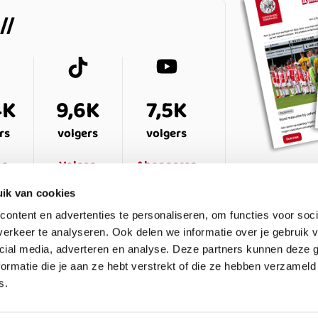
4K
9,6K
7,5K
rs
volgers
volgers
en
Volgen
Abonneren
ik van cookies
ontent en advertenties te personaliseren, om functies voor soci
erkeer te analyseren. Ook delen we informatie over je gebruik v
cial media, adverteren en analyse. Deze partners kunnen deze
ormatie die je aan ze hebt verstrekt of die ze hebben verzameld
s.
ESTELDE VRAGEN
CONTACT
LEDENPANEL