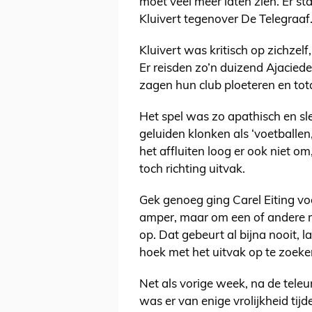
moet veel meer laten zien. Er staa
Kluivert tegenover De Telegraaf
Kluivert was kritisch op zichzel
Er reisden zo’n duizend Ajacie
zagen hun club ploeteren en tota
Het spel was zo apathisch en sle
geluiden klonken als ‘voetballen
het affluiten loog er ook niet 
toch richting uitvak.
Gek genoeg ging Carel Eiting vo
amper, maar om een of andere r
op. Dat gebeurt al bijna nooit, l
hoek met het uitvak op te zoeke
Net als vorige week, na de tele
was er van enige vrolijkheid tij