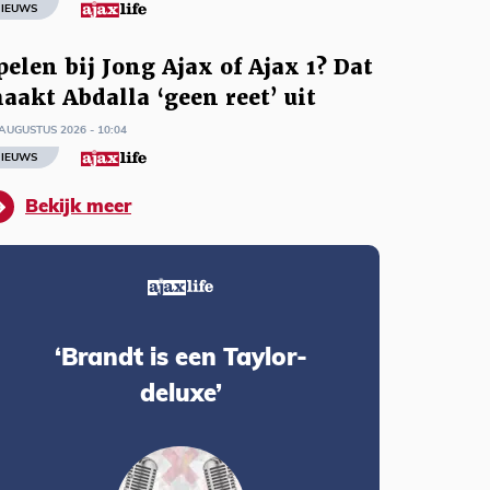
IEUWS
pelen bij Jong Ajax of Ajax 1? Dat
aakt Abdalla ‘geen reet’ uit
AUGUSTUS 2026 - 10:04
IEUWS
Bekijk meer
‘Brandt is een Taylor-
deluxe’