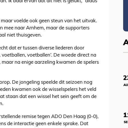
n. Ik baal ervan dat dit niet is gelukt,” aldus
.
f, maar voelde ook geen steun van het uitvak.
den mee naar Arnhem, maar de supporters
al niet thuisgeven.
cht dat er tussen diverse liederen door
, voetballen, voetballen’. De woede direct na
om, maar na enige aarzeling kwamen de spelers
2
orop. De jongeling speelde dit seizoen nog
AU
eden kwamen ook de wisselspelers het veld
aat staan dat een wissel het sein geeft om de
n.
1
urstellende remise tegen ADO Den Haag (0-0),
SE
dens de interactie geen enkele sprake. Dat