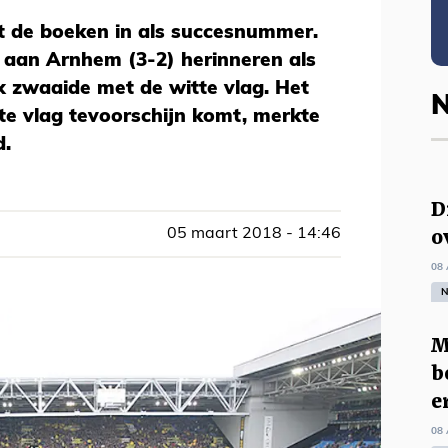
et de boeken in als succesnummer.
aan Arnhem (3-2) herinneren als
zwaaide met de witte vlag. Het
N
itte vlag tevoorschijn komt, merkte
d.
D
o
05 maart 2018 - 14:46
08 
N
M
b
e
08 