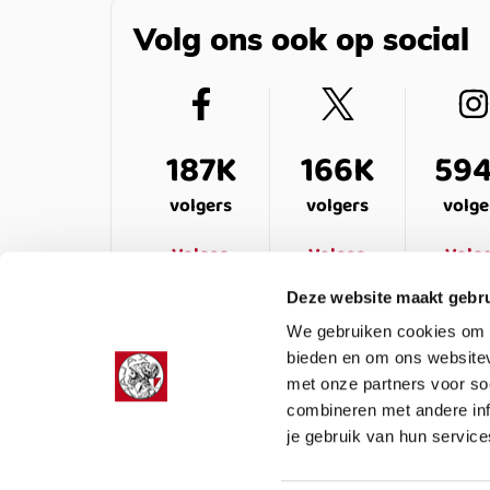
Volg ons ook op social
187K
166K
59
volgers
volgers
volge
Volgen
Volgen
Volg
Deze website maakt gebru
We gebruiken cookies om c
bieden en om ons websitev
met onze partners voor so
combineren met andere inf
je gebruik van hun service
LEDENSERVICE
OVER ONS
VEELG