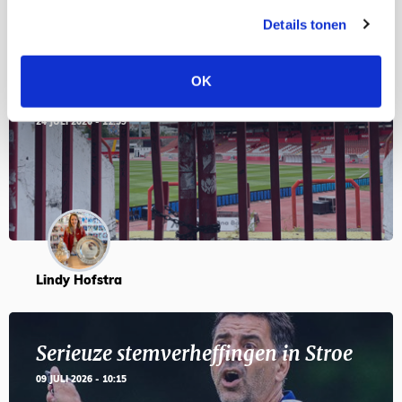
Details tonen
Servische maffiabaas in grauwe bak
OK
en feesten met Tadic
24 JULI 2026 - 11:59
Lindy Hofstra
Serieuze stemverheffingen in Stroe
09 JULI 2026 - 10:15