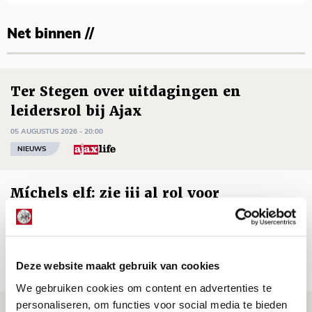
Net binnen //
Ter Stegen over uitdagingen en
leidersrol bij Ajax
05 AUGUSTUS 2026 - 20:00
NIEUWS
Míchels elf: zie jij al rol voor
aanwinsten in thuisduel met
Shelbourne?
05 AUGUSTUS 2026 - 15:35
Deze website maakt gebruik van cookies
NIEUWS
We gebruiken cookies om content en advertenties te
personaliseren, om functies voor social media te bieden