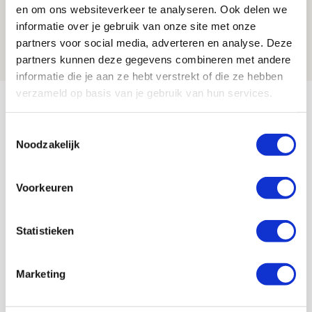
Laatste Kaarten Actie Ajax - sc
en om ons websiteverkeer te analyseren. Ook delen we
Heerenveen [UITVERKOCHT]
informatie over je gebruik van onze site met onze
partners voor social media, adverteren en analyse. Deze
05 AUGUSTUS 2026 - 15:00
partners kunnen deze gegevens combineren met andere
NIEUWS
informatie die je aan ze hebt verstrekt of die ze hebben
verzameld op basis van je gebruik van hun services.
Bekijk meer
AGENDA
Toestemmingsselectie
Noodzakelijk
Selectiedag ballenjongens/-meiden
23
[VOL]
AUG
Voorkeuren
11
Geef Mij Maar Amsterdam
Statistieken
SEP
Marketing
Blogs