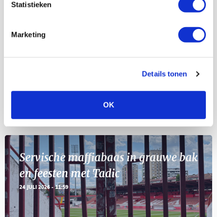
Statistieken
Selectiedag ballenjongens/-meiden
23
[VOL]
Marketing
AUG
11
Geef Mij Maar Amsterdam
SEP
Details tonen
OK
Blogs
Servische maffiabaas in grauwe bak
en feesten met Tadic
24 JULI 2026 - 11:59