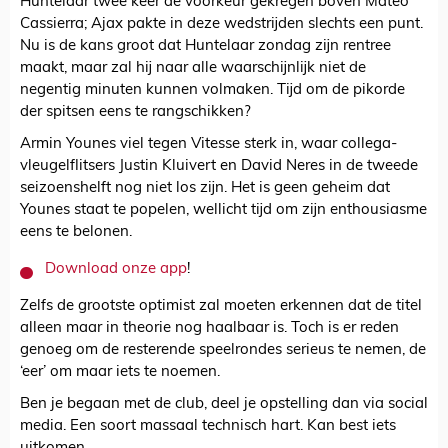
Huntelaar twee keer de voorkeur gekregen boven Mateo
Cassierra; Ajax pakte in deze wedstrijden slechts een punt.
Nu is de kans groot dat Huntelaar zondag zijn rentree
maakt, maar zal hij naar alle waarschijnlijk niet de
negentig minuten kunnen volmaken. Tijd om de pikorde
der spitsen eens te rangschikken?
Armin Younes viel tegen Vitesse sterk in, waar collega-
vleugelflitsers Justin Kluivert en David Neres in de tweede
seizoenshelft nog niet los zijn. Het is geen geheim dat
Younes staat te popelen, wellicht tijd om zijn enthousiasme
eens te belonen.
Download onze app
!
Zelfs de grootste optimist zal moeten erkennen dat de titel
alleen maar in theorie nog haalbaar is. Toch is er reden
genoeg om de resterende speelrondes serieus te nemen, de
‘eer’ om maar iets te noemen.
Ben je begaan met de club, deel je opstelling dan via social
media. Een soort massaal technisch hart. Kan best iets