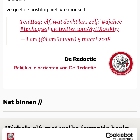
uitkomen.
Vergeet de hashtag niet: #tenhagself!
Ten Hags elf, wat denkt lars zelf?
#ajahee
#tenhagself
pic.twitter.com/87HX0UKliy
— Lars (@LarsRoubos)
5 maart 2018
De Redactie
Bekijk alle berichten van De Redactie
Net binnen //
Míchels elf: met welke formatie begin
jij aan nieuw eredivisieseizoen?