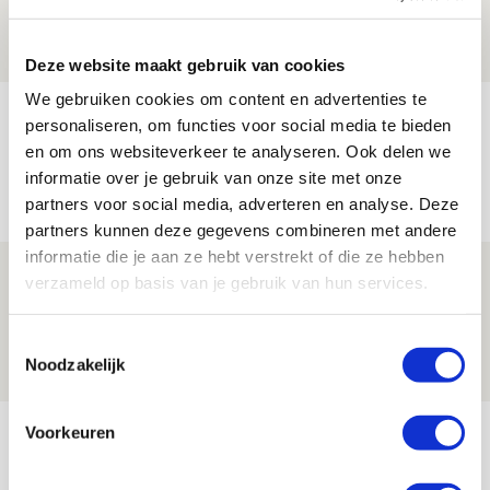
08 AUGUSTUS 2026 - 11:34
NIEUWS
Deze website maakt gebruik van cookies
We gebruiken cookies om content en advertenties te
Spelen bij Jong Ajax of Ajax 1? Dat
personaliseren, om functies voor social media te bieden
maakt Abdalla ‘geen reet’ uit
en om ons websiteverkeer te analyseren. Ook delen we
informatie over je gebruik van onze site met onze
08 AUGUSTUS 2026 - 10:04
partners voor social media, adverteren en analyse. Deze
NIEUWS
partners kunnen deze gegevens combineren met andere
informatie die je aan ze hebt verstrekt of die ze hebben
Brandt: ‘Ajax en Cruijff bleven door
verzameld op basis van je gebruik van hun services.
mijn hoofd spoken’
Toestemmingsselectie
07 AUGUSTUS 2026 - 20:02
Noodzakelijk
NIEUWS
Bekijk meer
Voorkeuren
AGENDA