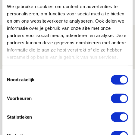
We gebruiken cookies om content en advertenties te
06 AUGUSTUS 2026 - 23:43
personaliseren, om functies voor social media te bieden
NIEUWS
en om ons websiteverkeer te analyseren. Ook delen we
informatie over je gebruik van onze site met onze
Ajax zet Shelbourne eenvoudig opzij en
partners voor social media, adverteren en analyse. Deze
reist met vertrouwen naar Dublin
partners kunnen deze gegevens combineren met andere
informatie die je aan ze hebt verstrekt of die ze hebben
06 AUGUSTUS 2026 - 21:52
verzameld op basis van je gebruik van hun services.
NIEUWS
Toestemmingsselectie
Bekijk meer
Noodzakelijk
AGENDA
Voorkeuren
Selectiedag ballenjongens/-meiden
23
[VOL]
AUG
Statistieken
11
Geef Mij Maar Amsterdam