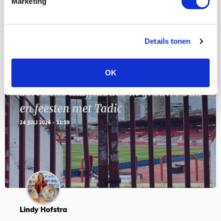
Marketing
SEP
Details tonen
Blogs
OK
Servische maffiabaas in grauwe bak
en feesten met Tadic
24 JULI 2026 - 11:59
Lindy Hofstra