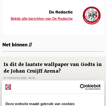
De Redactie
Bekijk alle berichten van De Redactie
Net binnen //
Is dit de laatste wallpaper van Godts in
de Johan Cruijff Arena?
07 AUGUSTUS 2026 - 00:36
NIEUWS
Trotse Klaassen: ‘Vierhonderd duels
Deze website maakt gebruik van cookies
voor mijn club is heel speciaal’