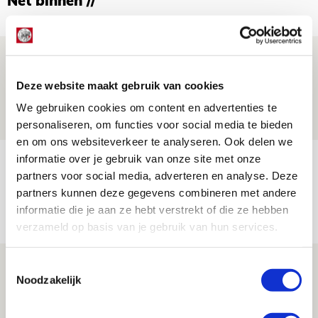
Net binnen //
Godts: ‘Tot er een akkoord is, speel ik
elke minuut dat het moet voor Ajax’
Deze website maakt gebruik van cookies
09 AUGUSTUS 2026 - 17:16
We gebruiken cookies om content en advertenties te
NIEUWS
personaliseren, om functies voor social media te bieden
en om ons websiteverkeer te analyseren. Ook delen we
informatie over je gebruik van onze site met onze
Ajax dankt invallers bij
partners voor social media, adverteren en analyse. Deze
zwaarbevochten zege op tiental PEC
partners kunnen deze gegevens combineren met andere
09 AUGUSTUS 2026 - 16:33
informatie die je aan ze hebt verstrekt of die ze hebben
NIEUWS
verzameld op basis van je gebruik van hun services.
Drie dingen die je moet weten over PEC
Toestemmingsselectie
Noodzakelijk
Zwolle - Ajax
08 AUGUSTUS 2026 - 12:32