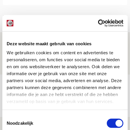
Net binnen //
Is dit de laatste wallpaper van Godts in
Deze website maakt gebruik van cookies
de Johan Cruijff Arena?
We gebruiken cookies om content en advertenties te
07 AUGUSTUS 2026 - 00:36
personaliseren, om functies voor social media te bieden
en om ons websiteverkeer te analyseren. Ook delen we
NIEUWS
informatie over je gebruik van onze site met onze
partners voor social media, adverteren en analyse. Deze
Trotse Klaassen: ‘Vierhonderd duels
partners kunnen deze gegevens combineren met andere
voor mijn club is heel speciaal’
informatie die je aan ze hebt verstrekt of die ze hebben
verzameld op basis van je gebruik van hun services.
06 AUGUSTUS 2026 - 23:43
NIEUWS
Toestemmingsselectie
Noodzakelijk
Ajax zet Shelbourne eenvoudig opzij en