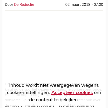
Door
De Redactie
02 maart 2018 - 07:00
De grote vraag is natuurlijk of Ajax nog een herkansing
Inhoud wordt niet weergegeven wegens
krijgt na de sportief gezien dramatische vorige speelronde.
cookie-instellingen.
Accepteer cookies
om
Het elftal hapert nog immer als het op rendement
de content te bekijken.
aankomt. Op onze opiniepagina gaat het echter ook over
de vraag of we als supporters niet wat kritischer in de