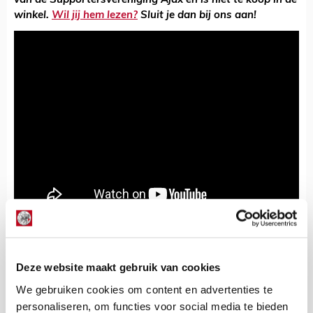
van de Supportersvereniging Ajax en is niet te koop in de
winkel.
Wil jij hem lezen?
Sluit je dan bij ons aan!
De Redactie
Deze website maakt gebruik van cookies
Bekijk alle berichten van De Redactie
We gebruiken cookies om content en advertenties te
personaliseren, om functies voor social media te bieden