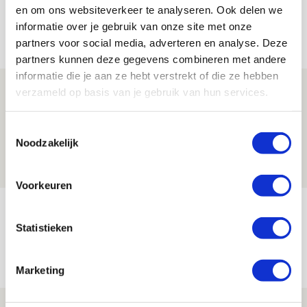
en om ons websiteverkeer te analyseren. Ook delen we
informatie over je gebruik van onze site met onze
Net binnen //
partners voor social media, adverteren en analyse. Deze
partners kunnen deze gegevens combineren met andere
informatie die je aan ze hebt verstrekt of die ze hebben
Míchel geeft blessure-update en
verzameld op basis van je gebruik van hun services.
spreekt over Godts, Baas en
aanwinsten
Toestemmingsselectie
Noodzakelijk
07 AUGUSTUS 2026 - 14:13
NIEUWS
Voorkeuren
Volop enthousiasme in fotoverslag van
Europees treffen met Shelbourne
Statistieken
07 AUGUSTUS 2026 - 09:00
FOTOVERSLAG
Marketing