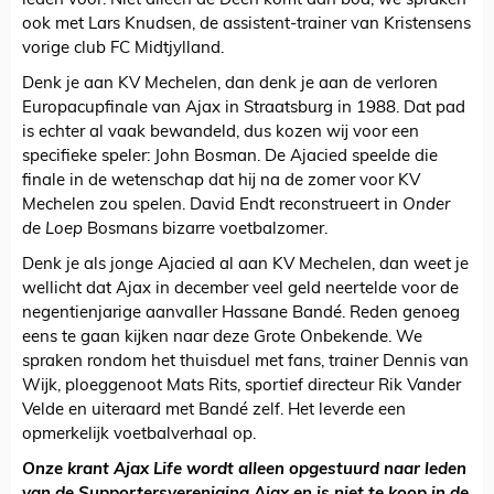
leden voor. Niet alleen de Deen komt aan bod, we spraken
ook met Lars Knudsen, de assistent-trainer van Kristensens
vorige club FC Midtjylland.
Denk je aan KV Mechelen, dan denk je aan de verloren
Europacupfinale van Ajax in Straatsburg in 1988. Dat pad
is echter al vaak bewandeld, dus kozen wij voor een
specifieke speler: John Bosman. De Ajacied speelde die
finale in de wetenschap dat hij na de zomer voor KV
Mechelen zou spelen. David Endt reconstrueert in
Onder
de Loep
Bosmans bizarre voetbalzomer.
Denk je als jonge Ajacied al aan KV Mechelen, dan weet je
wellicht dat Ajax in december veel geld neertelde voor de
negentienjarige aanvaller Hassane Bandé. Reden genoeg
eens te gaan kijken naar deze Grote Onbekende. We
spraken rondom het thuisduel met fans, trainer Dennis van
Wijk, ploeggenoot Mats Rits, sportief directeur Rik Vander
Velde en uiteraard met Bandé zelf. Het leverde een
opmerkelijk voetbalverhaal op.
Onze krant Ajax Life wordt alleen opgestuurd naar leden