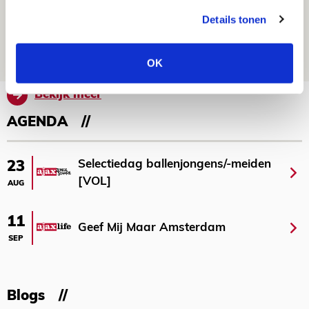
Míchel niet blij met resultaat en spel
Details tonen
na rust: ‘De focus nam af’
07 AUGUSTUS 2026 - 08:30
NIEUWS
OK
Bekijk meer
AGENDA
Selectiedag ballenjongens/-meiden
23
[VOL]
AUG
11
Geef Mij Maar Amsterdam
SEP
Blogs