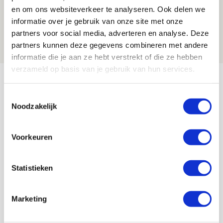
Ajax zet Shelbourne eenvoudig opzij en
en om ons websiteverkeer te analyseren. Ook delen we
reist met vertrouwen naar Dublin
informatie over je gebruik van onze site met onze
partners voor social media, adverteren en analyse. Deze
06 AUGUSTUS 2026 - 21:52
partners kunnen deze gegevens combineren met andere
NIEUWS
informatie die je aan ze hebt verstrekt of die ze hebben
verzameld op basis van je gebruik van hun services.
Bekijk meer
AGENDA
Toestemmingsselectie
Noodzakelijk
Selectiedag ballenjongens/-meiden
23
[VOL]
Voorkeuren
AUG
11
Statistieken
Geef Mij Maar Amsterdam
SEP
Marketing
Blogs