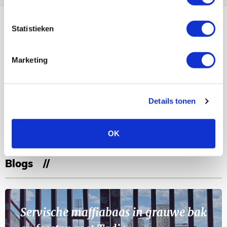
Bekijk meer
Statistieken
AGENDA
Marketing
Selectiedag ballenjongens/-meiden
23
[VOL]
AUG
Details tonen
11
Geef Mij Maar Amsterdam
SEP
OK
Blogs
Servische maffiabaas in grauwe bak