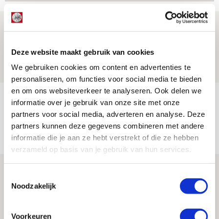
Drie dingen die je moet weten over PEC
Zwolle - Ajax
Deze website maakt gebruik van cookies
08 AUGUSTUS 2026 - 12:32
We gebruiken cookies om content en advertenties te
NIEUWS
personaliseren, om functies voor social media te bieden
en om ons websiteverkeer te analyseren. Ook delen we
Míchels elf: met welke formatie begin
informatie over je gebruik van onze site met onze
jij aan nieuw eredivisieseizoen?
partners voor social media, adverteren en analyse. Deze
partners kunnen deze gegevens combineren met andere
08 AUGUSTUS 2026 - 11:34
informatie die je aan ze hebt verstrekt of die ze hebben
NIEUWS
verzameld op basis van je gebruik van hun services.
Spelen bij Jong Ajax of Ajax 1? Dat
Toestemmingsselectie
maakt Abdalla ‘geen reet’ uit
Noodzakelijk
08 AUGUSTUS 2026 - 10:04
NIEUWS
Voorkeuren