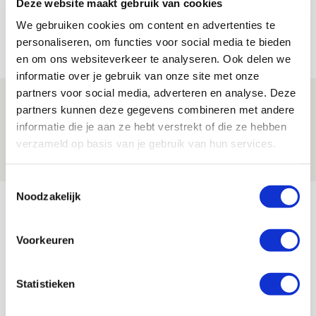
Deze website maakt gebruik van cookies
Shelbourne?
We gebruiken cookies om content en advertenties te
05 AUGUSTUS 2026 - 15:35
personaliseren, om functies voor social media te bieden
en om ons websiteverkeer te analyseren. Ook delen we
NIEUWS
informatie over je gebruik van onze site met onze
partners voor social media, adverteren en analyse. Deze
Laatste Kaarten Actie Ajax - sc
partners kunnen deze gegevens combineren met andere
Heerenveen [UITVERKOCHT]
informatie die je aan ze hebt verstrekt of die ze hebben
verzameld op basis van je gebruik van hun services.
05 AUGUSTUS 2026 - 15:00
NIEUWS
Toestemmingsselectie
Bekijk meer
Noodzakelijk
AGENDA
Voorkeuren
Selectiedag ballenjongens/-meiden
23
Statistieken
[VOL]
AUG