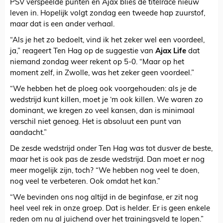
PSV verspeelde punten en Ajax blies de titelrace nieuw
leven in. Hopelijk volgt zondag een tweede hap zuurstof,
maar dat is een ander verhaal.
“Als je het zo bedoelt, vind ik het zeker wel een voordeel,
ja,” reageert Ten Hag op de suggestie van
Ajax Life
dat
niemand zondag weer rekent op 5-0. “Maar op het
moment zelf, in Zwolle, was het zeker geen voordeel.”
“We hebben het de ploeg ook voorgehouden: als je de
wedstrijd kunt killen, moet je ‘m ook killen. We waren zo
dominant, we kregen zo veel kansen, dan is minimaal
verschil niet genoeg. Het is absoluut een punt van
aandacht.”
De zesde wedstrijd onder Ten Hag was tot dusver de beste,
maar het is ook pas de zesde wedstrijd. Dan moet er nog
meer mogelijk zijn, toch? “We hebben nog veel te doen,
nog veel te verbeteren. Ook omdat het kan.”
“We bevinden ons nog altijd in de beginfase, er zit nog
heel veel rek in onze groep. Dat is helder. Er is geen enkele
reden om nu al juichend over het trainingsveld te lopen.”