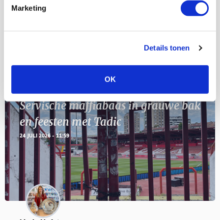
11
Marketing
Geef Mij Maar Amsterdam
SEP
Details tonen
Blogs
OK
Servische maffiabaas in grauwe bak
en feesten met Tadic
24 JULI 2026 - 11:59