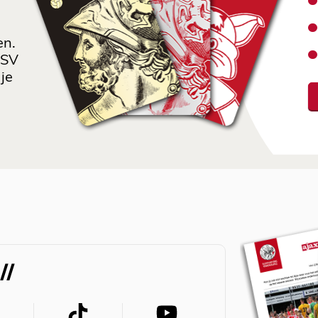
en.
 SV
je