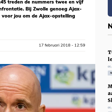
:45 treden de nummers twee en vijf
nfrontatie. Bij Zwolle genoeg Ajax-
n voor jou om de Ajax-opstelling
N
17 februari 2018 - 12:59
T
l
05 
N
M
a
S
05 