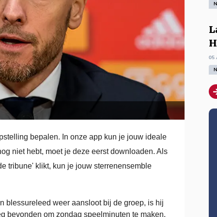
N
L
H
05 
N
pstelling bepalen. In onze app kun je jouw ideale
nog niet hebt, moet je deze eerst downloaden. Als
e tribune' klikt, kun je jouw sterrenensemble
blessureleed weer aansloot bij de groep, is hij
noeg bevonden om zondag speelminuten te maken.