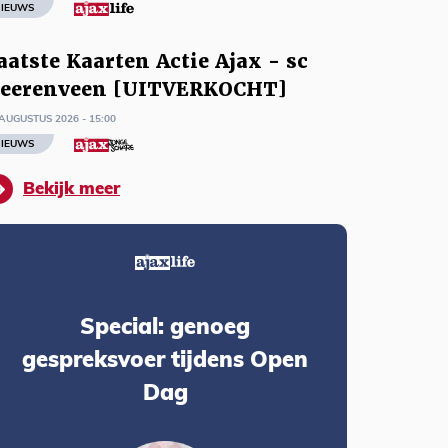
IEUWS
aatste Kaarten Actie Ajax - sc
eerenveen [UITVERKOCHT]
AUGUSTUS 2026 - 15:00
IEUWS
Bekijk meer
Special: genoeg
gespreksvoer tijdens Open
Dag