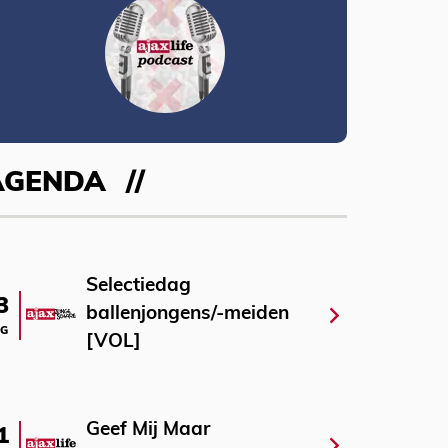
AGENDA
Selectiedag
3
ballenjongens/-meiden
G
[VOL]
Geef Mij Maar
1