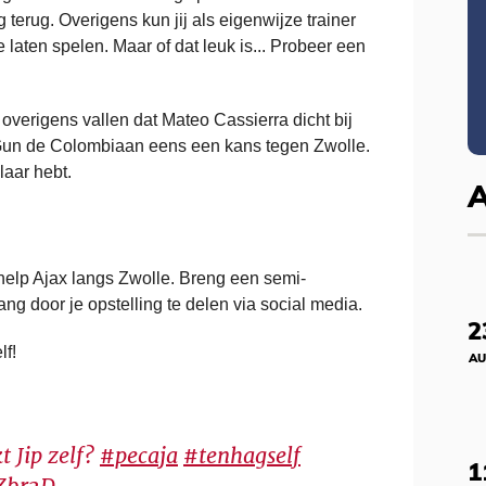
terug. Overigens kun jij als eigenwijze trainer
laten spelen. Maar of dat leuk is... Probeer een
overigens vallen dat Mateo Cassierra dicht bij
 Gun de Colombiaan eens een kans tegen Zwolle.
laar hebt.
help Ajax langs Zwolle. Breng een semi-
ng door je opstelling te delen via social media.
2
lf!
AU
t Jip zelf?
#pecaja
#tenhagself
1