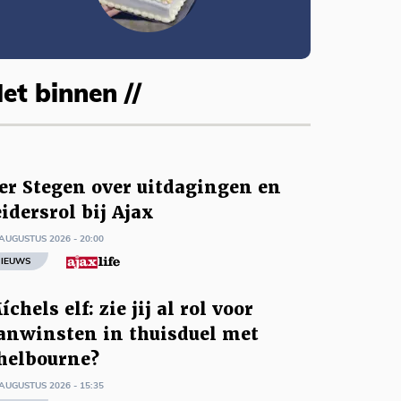
et binnen //
er Stegen over uitdagingen en
eidersrol bij Ajax
AUGUSTUS 2026 - 20:00
IEUWS
íchels elf: zie jij al rol voor
anwinsten in thuisduel met
helbourne?
AUGUSTUS 2026 - 15:35