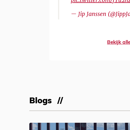
pic.twitter.com/fYu2
— Jip Janssen (@JippJ
Bekijk al
Blogs