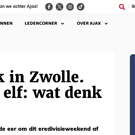
an we achter Ajax!
I
INNEN
LEDENCORNER
OVER AJAX
 in Zwolle.
elf: wat denk
e eer om dit eredivisieweekend af