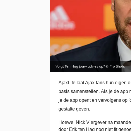
Volgt Ten Hag jouw advies op? © Pro Shots
AjaxLife laat Ajax-fans hun eigen o
basis samenstellen. Als je de app 
je de app opent en vervolgens op 'd
gestalte geven.
Hoewel Nick Viergever na maanden 
door Erik ten Hag nog niet fit ge