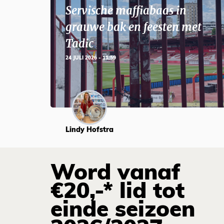
Servische maffiabaas in
grauwe bak en feesten met
Tadic
24 JULI 2026 - 11:59
Lindy Hofstra
Word vanaf
€20,-* lid tot
einde seizoen