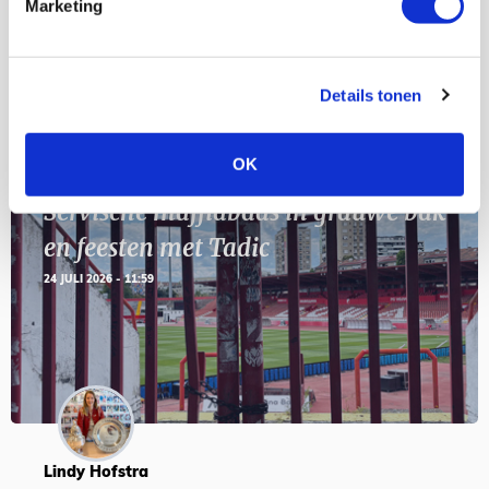
Geef Mij Maar Amsterdam
Marketing
SEP
Details tonen
Blogs
OK
Servische maffiabaas in grauwe bak
en feesten met Tadic
24 JULI 2026 - 11:59
Lindy Hofstra