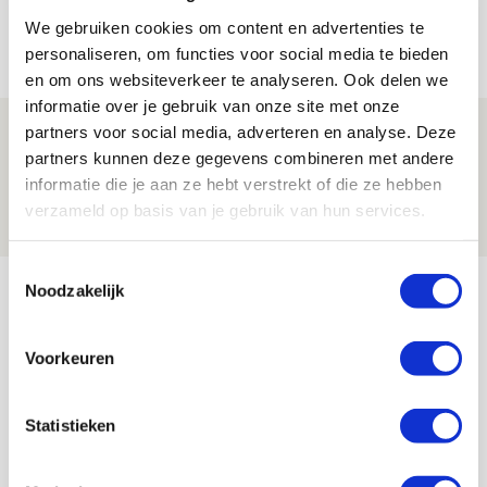
aanwinsten
We gebruiken cookies om content en advertenties te
07 AUGUSTUS 2026 - 14:13
personaliseren, om functies voor social media te bieden
NIEUWS
en om ons websiteverkeer te analyseren. Ook delen we
informatie over je gebruik van onze site met onze
Volop enthousiasme in fotoverslag van
partners voor social media, adverteren en analyse. Deze
partners kunnen deze gegevens combineren met andere
Europees treffen met Shelbourne
informatie die je aan ze hebt verstrekt of die ze hebben
07 AUGUSTUS 2026 - 09:00
verzameld op basis van je gebruik van hun services.
FOTOVERSLAG
Toestemmingsselectie
Bekijk meer
Noodzakelijk
AGENDA
Voorkeuren
Selectiedag ballenjongens/-meiden
23
[VOL]
AUG
Statistieken
11