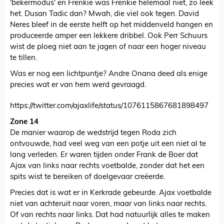
'bekermodus' en Frenkie was Frenkie helemaal niet, zo leek
het. Dusan Tadic dan? Mwah, die viel ook tegen. David
Neres bleef in de eerste helft op het middenveld hangen en
produceerde amper een lekkere dribbel. Ook Perr Schuurs
wist de ploeg niet aan te jagen of naar een hoger niveau
te tillen.
Was er nog een lichtpuntje? Andre Onana deed als enige
precies wat er van hem werd gevraagd.
https://twitter.com/ajaxlife/status/1076115867681898497
Zone 14
De manier waarop de wedstrijd tegen Roda zich
ontvouwde, had veel weg van een potje uit een niet al te
lang verleden. Er waren tijden onder Frank de Boer dat
Ajax van links naar rechts voetbalde, zonder dat het een
spits wist te bereiken of doelgevaar creëerde.
Precies dat is wat er in Kerkrade gebeurde. Ajax voetbalde
niet van achteruit naar voren, maar van links naar rechts.
Of van rechts naar links. Dat had natuurlijk alles te maken