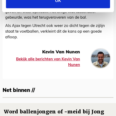
OK
Helaas is dit precies waar het voor Ajax op uitdraaide.
Middenlijn oversteken, de bal richting zijlijn spelen, voorzet
geven en weer opnieuw. Het enige wat tussendoor
gebeurde, was het terugveroveren van de bal.
Als Ajax tegen Utrecht ook weer zo dicht tegen de zijlijn
staat te voetballen, verkleint dit de kans op een goede
afloop.
Kevin Van Nunen
Bekijk alle berichten van Kevin Van
Nunen
Net binnen //
Word ballenjongen of -meid bij Jong