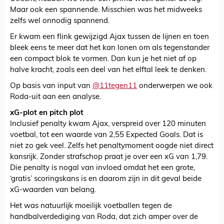
Maar ook een spannende. Misschien was het midweeks
zelfs wel onnodig spannend.
Er kwam een flink gewijzigd Ajax tussen de lijnen en toen
bleek eens te meer dat het kan lonen om als tegenstander
een compact blok te vormen. Dan kun je het niet af op
halve kracht, zoals een deel van het elftal leek te denken.
Op basis van input van
@11tegen11
onderwerpen we ook
Roda-uit aan een analyse.
xG-plot en pitch plot
Inclusief penalty kwam Ajax, verspreid over 120 minuten
voetbal, tot een waarde van 2,55 Expected Goals. Dat is
niet zo gek veel. Zelfs het penaltymoment oogde niet direct
kansrijk. Zonder strafschop praat je over een xG van 1,79.
Die penalty is nogal van invloed omdat het een grote,
‘gratis’ scoringskans is en daarom zijn in dit geval beide
xG-waarden van belang.
Het was natuurlijk moeilijk voetballen tegen de
handbalverdediging van Roda, dat zich amper over de