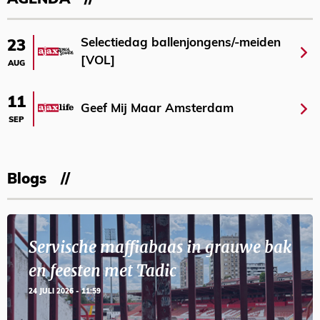
AGENDA
Selectiedag ballenjongens/-meiden
23
[VOL]
AUG
11
Geef Mij Maar Amsterdam
SEP
Blogs
Servische maffiabaas in grauwe bak
en feesten met Tadic
24 JULI 2026 - 11:59