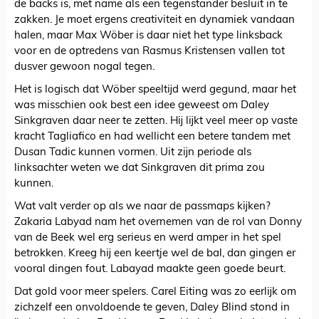
de backs is, met name als een tegenstander besluit in te
zakken. Je moet ergens creativiteit en dynamiek vandaan
halen, maar Max Wöber is daar niet het type linksback
voor en de optredens van Rasmus Kristensen vallen tot
dusver gewoon nogal tegen.
Het is logisch dat Wöber speeltijd werd gegund, maar het
was misschien ook best een idee geweest om Daley
Sinkgraven daar neer te zetten. Hij lijkt veel meer op vaste
kracht Tagliafico en had wellicht een betere tandem met
Dusan Tadic kunnen vormen. Uit zijn periode als
linksachter weten we dat Sinkgraven dit prima zou
kunnen.
Wat valt verder op als we naar de passmaps kijken?
Zakaria Labyad nam het overnemen van de rol van Donny
van de Beek wel erg serieus en werd amper in het spel
betrokken. Kreeg hij een keertje wel de bal, dan gingen er
vooral dingen fout. Labayad maakte geen goede beurt.
Dat gold voor meer spelers. Carel Eiting was zo eerlijk om
zichzelf een onvoldoende te geven, Daley Blind stond in