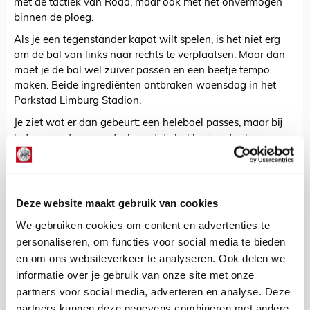
met de tactiek van Roda, maar ook met het onvermogen
binnen de ploeg.
Als je een tegenstander kapot wilt spelen, is het niet erg
om de bal van links naar rechts te verplaatsen. Maar dan
moet je de bal wel zuiver passen en een beetje tempo
maken. Beide ingrediënten ontbraken woensdag in het
Parkstad Limburg Stadion.
Je ziet wat er dan gebeurt: een heleboel passes, maar bij
het overgrote merendeel werd de bal horizontaal
verplaatst. Zulke passes komen wel aan, zo spannend is
dat allemaal niet. Maar wat gebeurde er zodra de bal
voorwaarts ging? In de helft van de gevallen volgde er
balverlies. We spotten slechts een gevaarlijke pass vooruit.
Deze website maakt gebruik van cookies
Toen bracht de Roda-doelman uitstekend redding.
We gebruiken cookies om content en advertenties te
personaliseren, om functies voor social media te bieden
Halfspaces
en om ons websiteverkeer te analyseren. Ook delen we
Je had op zich van tevoren al kunnen uittekenen wat er
informatie over je gebruik van onze site met onze
ging gebeuren in Zone 14. Roda zou wel gek zijn om de
deur wagenwijd open te zetten voor Ajax, of het met een
partners voor social media, adverteren en analyse. Deze
B-ploeg zou spelen of niet. Als je merkt dat het in Zone 14
partners kunnen deze gegevens combineren met andere