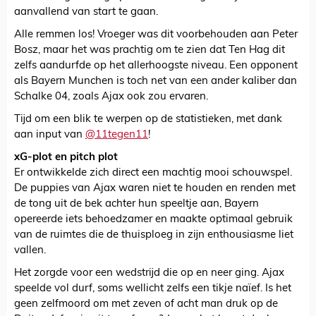
aanvallend van start te gaan.
Alle remmen los! Vroeger was dit voorbehouden aan Peter
Bosz, maar het was prachtig om te zien dat Ten Hag dit
zelfs aandurfde op het allerhoogste niveau. Een opponent
als Bayern Munchen is toch net van een ander kaliber dan
Schalke 04, zoals Ajax ook zou ervaren.
Tijd om een blik te werpen op de statistieken, met dank
aan input van
@11tegen11
!
xG-plot en pitch plot
Er ontwikkelde zich direct een machtig mooi schouwspel.
De puppies van Ajax waren niet te houden en renden met
de tong uit de bek achter hun speeltje aan, Bayern
opereerde iets behoedzamer en maakte optimaal gebruik
van de ruimtes die de thuisploeg in zijn enthousiasme liet
vallen.
Het zorgde voor een wedstrijd die op en neer ging. Ajax
speelde vol durf, soms wellicht zelfs een tikje naïef. Is het
geen zelfmoord om met zeven of acht man druk op de