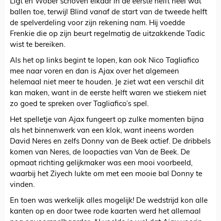
Ligt en Wöber schoven elkaar in de eerste helft heel wat
ballen toe, terwijl Blind vanaf de start van de tweede helft
de spelverdeling voor zijn rekening nam. Hij voedde
Frenkie die op zijn beurt regelmatig de uitzakkende Tadic
wist te bereiken.
Als het op links begint te lopen, kan ook Nico Tagliafico
mee naar voren en dan is Ajax over het algemeen
helemaal niet meer te houden. Je ziet wat een verschil dit
kan maken, want in de eerste helft waren we stiekem niet
zo goed te spreken over Tagliafico’s spel.
Het spelletje van Ajax fungeert op zulke momenten bijna
als het binnenwerk van een klok, want ineens worden
David Neres en zelfs Donny van de Beek actief. De dribbels
komen van Neres, de loopacties van Van de Beek. De
opmaat richting gelijkmaker was een mooi voorbeeld,
waarbij het Ziyech lukte om met een mooie bal Donny te
vinden.
En toen was werkelijk alles mogelijk! De wedstrijd kon alle
kanten op en door twee rode kaarten werd het allemaal