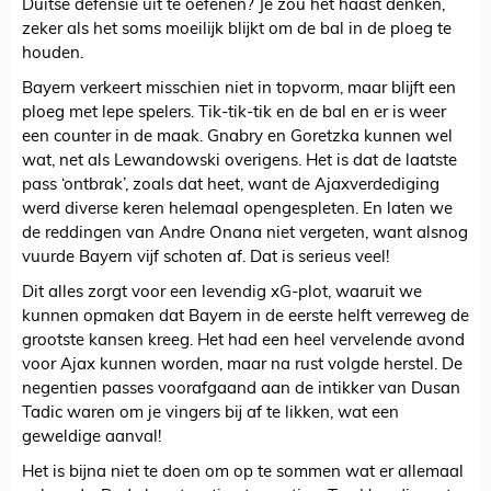
Duitse defensie uit te oefenen? Je zou het haast denken,
zeker als het soms moeilijk blijkt om de bal in de ploeg te
houden.
Bayern verkeert misschien niet in topvorm, maar blijft een
ploeg met lepe spelers. Tik-tik-tik en de bal en er is weer
een counter in de maak. Gnabry en Goretzka kunnen wel
wat, net als Lewandowski overigens. Het is dat de laatste
pass ‘ontbrak’, zoals dat heet, want de Ajaxverdediging
werd diverse keren helemaal opengespleten. En laten we
de reddingen van Andre Onana niet vergeten, want alsnog
vuurde Bayern vijf schoten af. Dat is serieus veel!
Dit alles zorgt voor een levendig xG-plot, waaruit we
kunnen opmaken dat Bayern in de eerste helft verreweg de
grootste kansen kreeg. Het had een heel vervelende avond
voor Ajax kunnen worden, maar na rust volgde herstel. De
negentien passes voorafgaand aan de intikker van Dusan
Tadic waren om je vingers bij af te likken, wat een
geweldige aanval!
Het is bijna niet te doen om op te sommen wat er allemaal