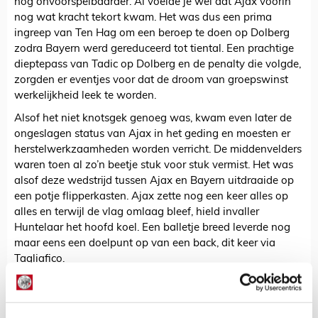
nog onvoorspelbaarder. Al voelde je wel dat Ajax voorin
nog wat kracht tekort kwam. Het was dus een prima
ingreep van Ten Hag om een beroep te doen op Dolberg
zodra Bayern werd gereduceerd tot tiental. Een prachtige
dieptepass van Tadic op Dolberg en de penalty die volgde,
zorgden er eventjes voor dat de droom van groepswinst
werkelijkheid leek te worden.
Alsof het niet knotsgek genoeg was, kwam even later de
ongeslagen status van Ajax in het geding en moesten er
herstelwerkzaamheden worden verricht. De middenvelders
waren toen al zo’n beetje stuk voor stuk vermist. Het was
alsof deze wedstrijd tussen Ajax en Bayern uitdraaide op
een potje flipperkasten. Ajax zette nog een keer alles op
alles en terwijl de vlag omlaag bleef, hield invaller
Huntelaar het hoofd koel. Een balletje breed leverde nog
maar eens een doelpunt op van een back, dit keer via
Tagliafico.
https://twitter.com/ajaxlife/status/1073211976376037378
Zone 14