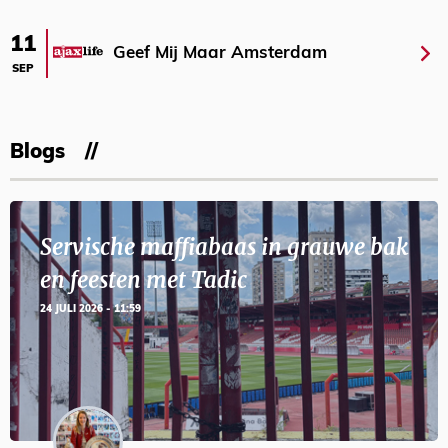
11
Geef Mij Maar Amsterdam
SEP
Blogs
Servische maffiabaas in grauwe bak
en feesten met Tadic
24 JULI 2026 - 11:59