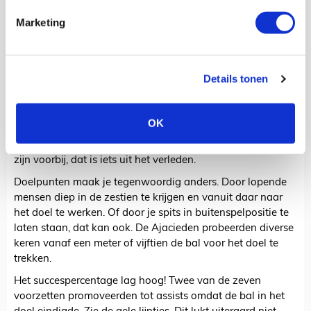
Halfspaces
Via Zone 14 lukte het dus niet, maar gelukkig zijn er voor
Marketing
een voetballende ploeg als Ajax meer mogelijkheden om
tot scoren te komen. De gevaarlijke passes werden niet
gespeeld over het middenrif, maar vanaf de zijkant.
Details tonen
De Ajacieden zochten vooral naar openingen op links,
alleen werd de voorbereiding bij de goals uit open spel
gedaan op rechts! Je ziet ook in de weergave van de
OK
activiteit binnen halfspaces dat Ajax actiever was op links,
maar effectiever op rechts. De tijden van lange voorzetten
zijn voorbij, dat is iets uit het verleden.
Doelpunten maak je tegenwoordig anders. Door lopende
mensen diep in de zestien te krijgen en vanuit daar naar
het doel te werken. Of door je spits in buitenspelpositie te
laten staan, dat kan ook. De Ajacieden probeerden diverse
keren vanaf een meter of vijftien de bal voor het doel te
trekken.
Het succespercentage lag hoog! Twee van de zeven
voorzetten promoveerden tot assists omdat de bal in het